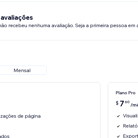
 avaliações
 não recebeu nenhuma avaliação. Seja a primeira pessoa em a
Mensal
Plano Pro
7
60
$
/m
Visual
lizações de página
Relató
Expor
tados