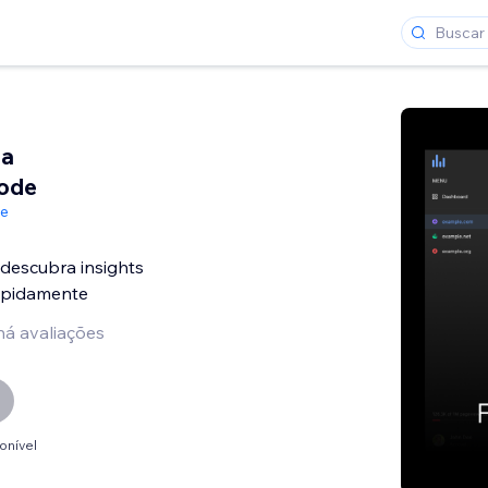
da
Code
de
escubra insights
apidamente
há avaliações
onível