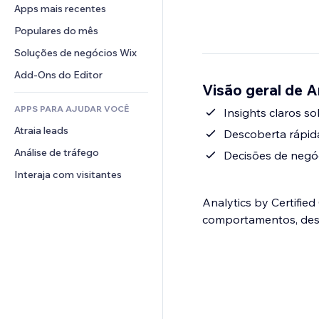
Conversão
Soluções de armazenamento
Apps mais recentes
PDF
Efeitos de imagem
Chat
Dropshipping
Compartilhamento de arquivos
Populares do mês
Botões e menus
Comentários
Preços e assinaturas
Notícias
Banners e selos
Soluções de negócios Wix
Telefone
Financiamento coletivo
Serviços de conteúdo
Calculadoras
Comunidade
Add-Ons do Editor
Alimentos e bebidas
Visão geral de A
Efeitos de texto
Busca
Avaliações e depoimentos
APPS PARA AJUDAR VOCÊ
Previsão do tempo
Insights claros s
CRM
Atraia leads
Tabelas e gráficos
Descoberta rápid
Análise de tráfego
Decisões de negóc
Interaja com visitantes
Analytics by Certifi
comportamentos, desc