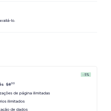
valiá-lo.
- 5%
00
ês
$
8
izações de página ilimitadas
rios ilimitados
tação de dados