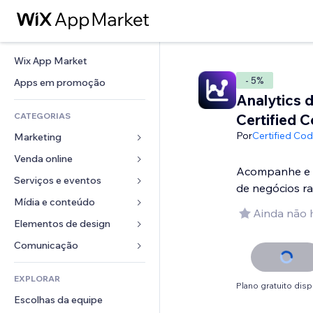
Wix App Market
- 5%
Apps em promoção
Analytics 
CATEGORIAS
Certified 
Por
Certified Co
Marketing
Venda online
Anúncios
Acompanhe e d
Mobile
Serviços e eventos
Apps para lojas
de negócios r
Análises
Frete e entrega
Mídia e conteúdo
Hotéis
Ainda não 
Redes sociais
Botões de venda
Eventos
Elementos de design
Galeria
SEO
Cursos online
Restaurantes
Músicas
Mapas e navegação
Comunicação 
Engajamento
Impressão sob demanda
Imobiliária
Podcasts
Privacidade e segurança
Formulários
Listas do site
Contabilidade
EXPLORAR
Meus agendamentos
Fotografia
Relógio
Blog
Plano gratuito disp
Email
Cupons e fidelidade
Escolhas da equipe
Vídeo
Templates de página
Enquetes