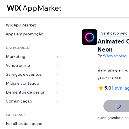
Wix App Market
Verificado pelo
Apps em promoção
Animated 
CATEGORIAS
Neon
Por
Vanyadoing
Marketing
Venda online
Anúncios
Add vibrant n
Mobile
Serviços e eventos
Apps para lojas
your cursor
Análises
Frete e entrega
Mídia e conteúdo
Hotéis
5.0
1 avalia
Redes sociais
Botões de venda
Eventos
Elementos de design
Galeria
SEO
Cursos online
Restaurantes
Músicas
Mapas e navegação
Comunicação 
Engajamento
Impressão sob demanda
Imobiliária
Podcasts
Privacidade e segurança
Formulários
Listas do site
Contabilidade
EXPLORAR
Meus agendamentos
Fotografia
Relógio
Blog
Plano gratuito disp
Email
Cupons e fidelidade
Escolhas da equipe
Vídeo
Templates de página
Enquetes