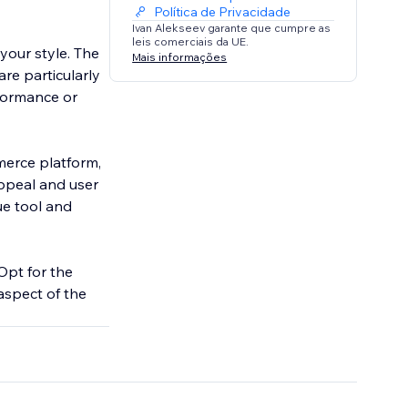
Política de Privacidade
Ivan Alekseev garante que cumpre as
leis comerciais da UE.
 your style. The
Mais informações
re particularly
rformance or
merce platform,
appeal and user
ue tool and
Opt for the
aspect of the