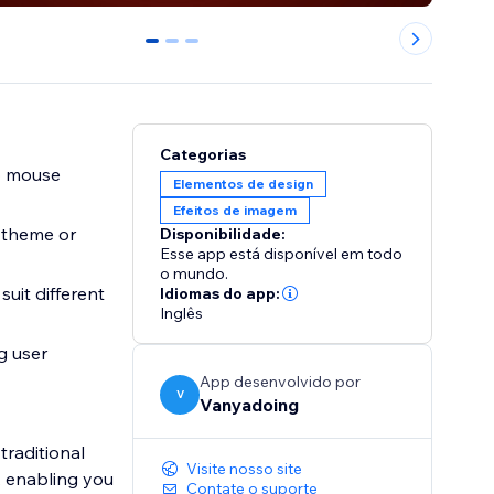
0
1
2
Categorias
o mouse
Elementos de design
Efeitos de imagem
 theme or
Disponibilidade:
Esse app está disponível em todo
o mundo.
uit different
Idiomas do app:
Inglês
g user
App desenvolvido por
V
Vanyadoing
traditional
Visite nosso site
, enabling you
Contate o suporte