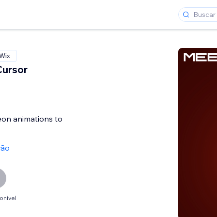
 Wix
Cursor
eon animations to
ção
onível