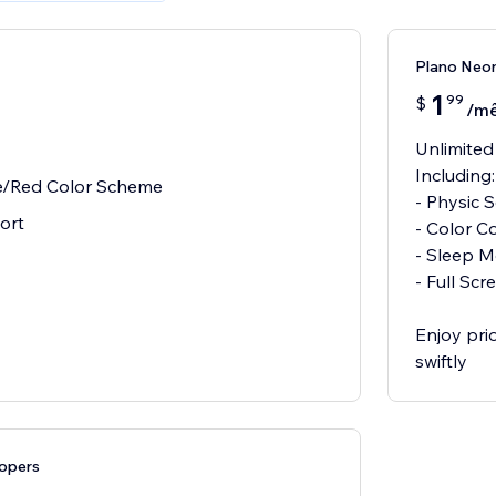
Plano Neo
1
99
$
/m
Unlimited
Including:
e/Red Color Scheme
- Physic S
ort
- Color C
- Sleep 
- Full Sc
Enjoy pri
swiftly
opers