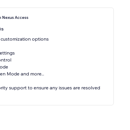
n Nexus Access
ês
 customization options
ettings
ontrol
Mode
reen Mode and more...
ority support to ensure any issues are resolved