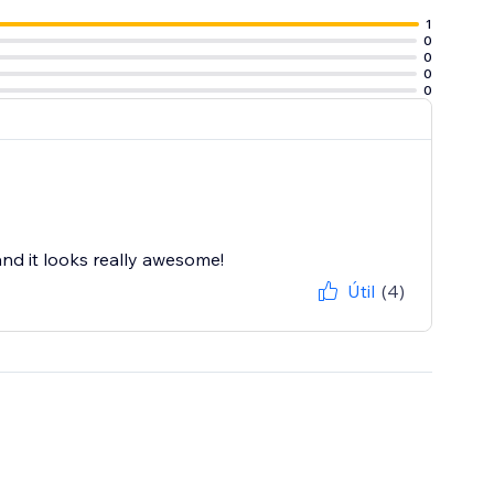
1
0
0
0
0
and it looks really awesome!
Útil
(4)