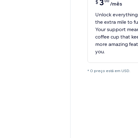
3
00
$
/mês
Unlock everything
the extra mile to f
Your support means 
coffee cup that ke
more amazing featu
you.
* O preço está em USD.