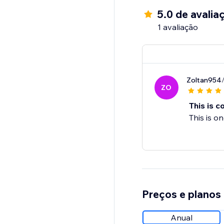
5.0 de avalia
1 avaliação
Zoltan954
ZO
This is co
This is o
Preços e planos
Anual