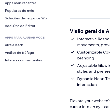
Conversão
Soluções de armazenamento
Apps mais recentes
PDF
Efeitos de imagem
Chat
Dropshipping
Compartilhamento de arquivos
Populares do mês
Botões e menus
Comentários
Preços e assinaturas
Notícias
Banners e selos
Soluções de negócios Wix
Telefone
Financiamento coletivo
Serviços de conteúdo
Calculadoras
Comunidade
Add-Ons do Editor
Alimentos e bebidas
Visão geral de 
Efeitos de texto
Busca
Avaliações e depoimentos
APPS PARA AJUDAR VOCÊ
Previsão do tempo
Interactive Resp
CRM
movements, provid
Atraia leads
Tabelas e gráficos
Customizable Colo
Análise de tráfego
branding
Interaja com visitantes
Adjustable Glow Ef
styles and prefer
Dynamic Neon Trail
interaction
Elevate your website'
cursor into an eye-cat