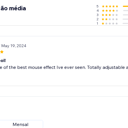
5
ção média
4
3
2
1
/ May 19, 2024
ol!
ne of the best mouse effect Ive ever seen. Totally adjustable 
Mensal