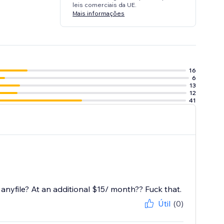
leis comerciais da UE.
Mais informações
16
6
13
12
41
nyfile? At an additional $15/ month?? Fuck that.
Útil
(0)