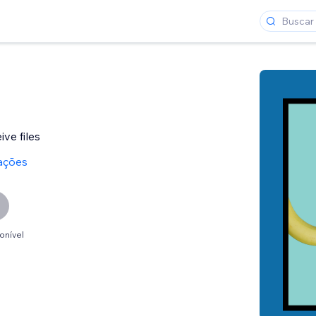
ve files
ações
onível