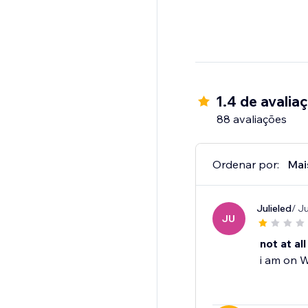
1.4 de avalia
88 avaliações
Ordenar por:
Mai
Julieled
/ J
JU
not at all
i am on W