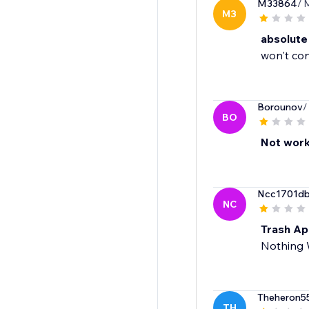
M33864
/ 
M3
absolute
won't con
Borounov
/
BO
Not work
Ncc1701d
NC
Trash A
Nothing 
Theheron5
TH