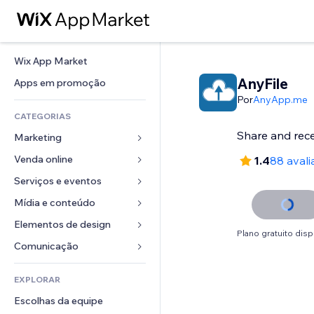
Wix App Market
AnyFile
Apps em promoção
Por
AnyApp.me
CATEGORIAS
Share and recei
Marketing
Venda online
Anúncios
1.4
88 avali
Mobile
Serviços e eventos
Apps para lojas
Análises
Frete e entrega
Mídia e conteúdo
Hotéis
Redes sociais
Botões de venda
Eventos
Elementos de design
Galeria
Plano gratuito disp
SEO
Cursos online
Restaurantes
Músicas
Mapas e navegação
Comunicação 
Engajamento
Impressão sob demanda
Imobiliária
Podcasts
Privacidade e segurança
Formulários
Listas do site
Contabilidade
EXPLORAR
Meus agendamentos
Fotografia
Relógio
Blog
Email
Cupons e fidelidade
Escolhas da equipe
Vídeo
Templates de página
Enquetes