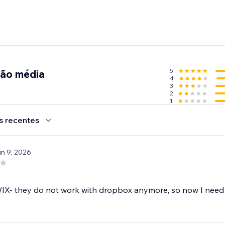
5
ção média
4
3
2
1
s recentes
un 9, 2026
IX- they do not work with dropbox anymore, so now I need a