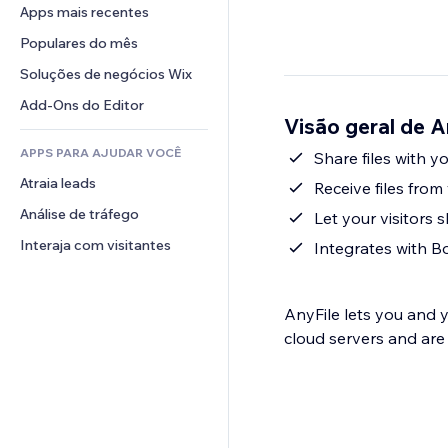
Conversão
Soluções de armazenamento
Apps mais recentes
PDF
Efeitos de imagem
Chat
Dropshipping
Compartilhamento de arquivos
Populares do mês
Botões e menus
Comentários
Preços e assinaturas
Notícias
Banners e selos
Soluções de negócios Wix
Telefone
Financiamento coletivo
Serviços de conteúdo
Calculadoras
Comunidade
Add-Ons do Editor
Alimentos e bebidas
Visão geral de A
Efeitos de texto
Busca
Avaliações e depoimentos
APPS PARA AJUDAR VOCÊ
Previsão do tempo
Share files with yo
CRM
Atraia leads
Tabelas e gráficos
Receive files from 
Análise de tráfego
Let your visitors 
Interaja com visitantes
Integrates with B
AnyFile lets you and your vis
cloud servers and are 