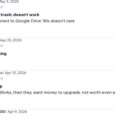
May 4, 2026
 trash; doesn't work
nect to Google Drive; Wix doesn't care
 Apr 20, 2026
ing
bv
/ Apr 10, 2026
pp
Works, then they want money to upgrade, not worth even a
555
/ Apr 9, 2026