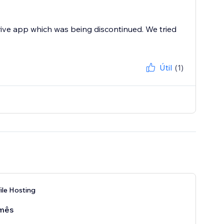
rive app which was being discontinued. We tried
Útil
(1)
ile Hosting
mês