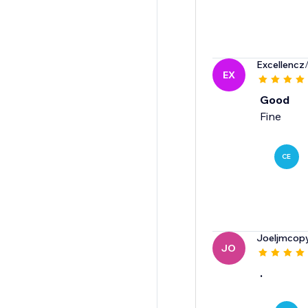
Excellencz
EX
Good
Fine
CE
Joeljmcopy
JO
.