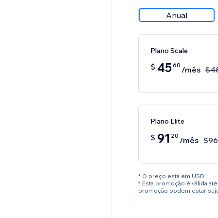
Anual
Plano Scale
45
60
$
/mês
$
4
Plano Elite
91
20
$
/mês
$
96
* O preço está em USD.
* Esta promoção é válida a
promoção podem estar sujei