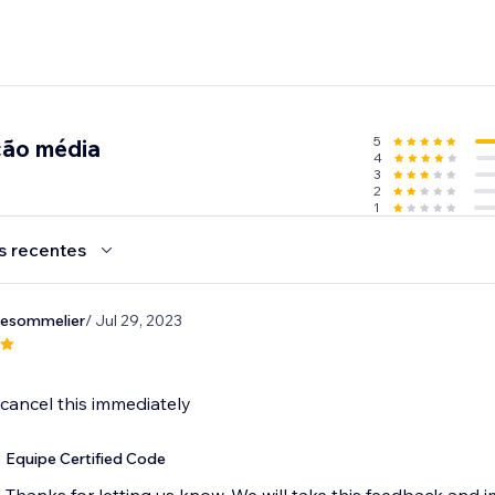
5
ção média
4
3
2
1
s recentes
esommelier
/ Jul 29, 2023
 cancel this immediately
Equipe Certified Code