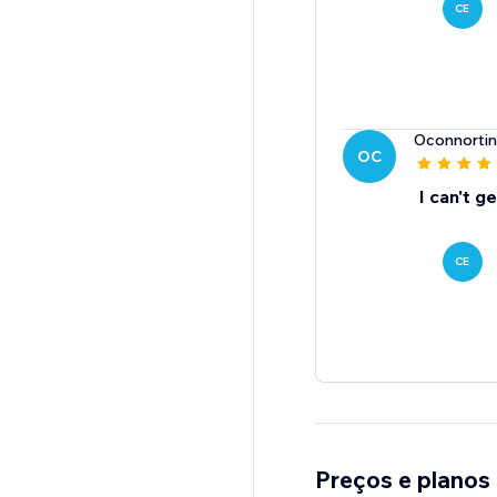
CE
Oconnorti
OC
I can't g
CE
Preços e planos