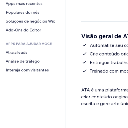
Conversão
Soluções de armazenamento
Apps mais recentes
PDF
Efeitos de imagem
Chat
Dropshipping
Compartilhamento de arquivos
Populares do mês
Botões e menus
Comentários
Preços e assinaturas
Notícias
Banners e selos
Soluções de negócios Wix
Telefone
Financiamento coletivo
Serviços de conteúdo
Calculadoras
Comunidade
Add-Ons do Editor
Alimentos e bebidas
Visão geral de 
Efeitos de texto
Busca
Avaliações e depoimentos
APPS PARA AJUDAR VOCÊ
Previsão do tempo
Automatize seu co
CRM
Atraia leads
Tabelas e gráficos
Crie conteúdo ori
Análise de tráfego
Entregue trabalho
Interaja com visitantes
Treinado com mod
ATA é uma plataforma 
criar conteúdo origin
escrita e gere arte ú