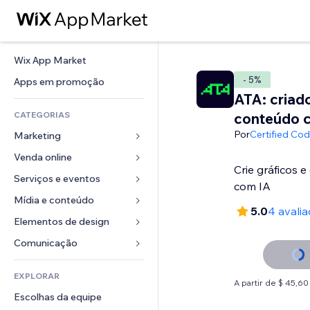
Wix App Market
- 5%
Apps em promoção
ATA: criad
CATEGORIAS
conteúdo 
Por
Certified Co
Marketing
Venda online
Anúncios
Crie gráficos e
Mobile
Serviços e eventos
Apps para lojas
com IA
Análises
Frete e entrega
Mídia e conteúdo
Hotéis
5.0
4 avali
Redes sociais
Botões de venda
Eventos
Elementos de design
Galeria
SEO
Cursos online
Restaurantes
Músicas
Mapas e navegação
Comunicação 
Engajamento
Impressão sob demanda
Imobiliária
Podcasts
Privacidade e segurança
Formulários
Listas do site
Contabilidade
EXPLORAR
Meus agendamentos
Fotografia
Relógio
Blog
A partir de $ 45,6
Email
Cupons e fidelidade
Escolhas da equipe
Vídeo
Templates de página
Enquetes