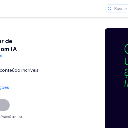
or de
com IA
de
 conteúdo incríveis
ações
0 /mês
$ 48.00