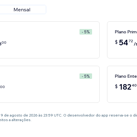
Mensal
Plano Prim
- 5%
54
72
$
00
8
/
Plano Ente
- 5%
182
40
$
00
té 9 de agosto de 2026 às 23:59 UTC. O desenvolvedor do app reserva-se o d
tos a alterações.