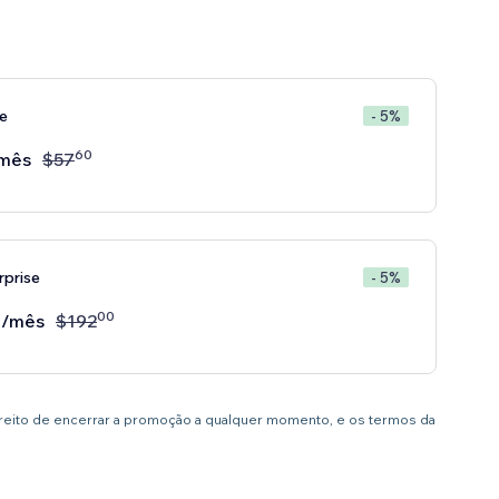
e
- 5%
60
mês
$
57
rprise
- 5%
00
/mês
$
192
ireito de encerrar a promoção a qualquer momento, e os termos da