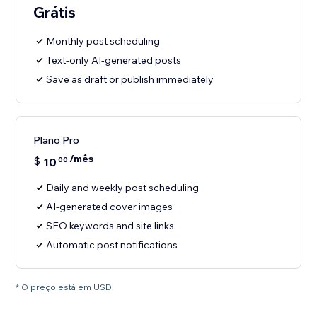
Grátis
Monthly post scheduling
Text-only AI-generated posts
Save as draft or publish immediately
Plano Pro
/mês
$
10
00
Daily and weekly post scheduling
AI-generated cover images
SEO keywords and site links
Automatic post notifications
* O preço está em USD.