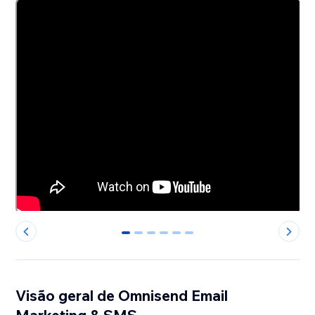
0
1
2
3
4
5
Visão geral de Omnisend Email