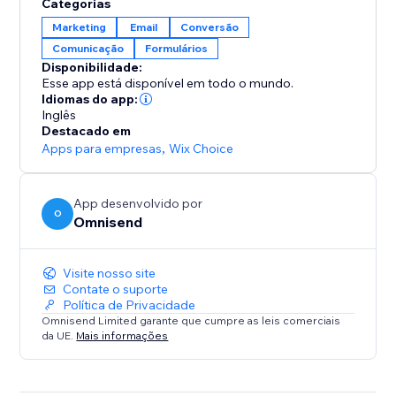
Categorias
✓ Mais de 250 templates de email personalizáveis
Marketing
Email
Conversão
✓ Importação de contatos pronta para uso da sua
Comunicação
Formulários
conta Wix
Disponibilidade:
✓ Controle do horário de envio e atrasos
Esse app está disponível em todo o mundo.
✓ Seu número para mensagens SMS
Idiomas do app:
Inglês
Destacado em
4. Aumente sua lista de assinantes de email e SMS
Apps para empresas
,
Wix Choice
com formulários
✓ Coleta de assinantes com pop-ups e caixas de
App desenvolvido por
O
Omnisend
assinatura
✓ Formulários de assinatura em momentos diferentes,
como quando um cliente está prestes a sair do site
Visite nosso site
✓ Templates de formulários personalizáveis
Contate o suporte
Política de Privacidade
✓ Formulários compatíveis com consentimento de
Omnisend Limited garante que cumpre as leis comerciais
marketing
da UE.
Mais informações
5. Acesse os recursos Omnisend gratuitamente e faça
upgrade conforme você cresce