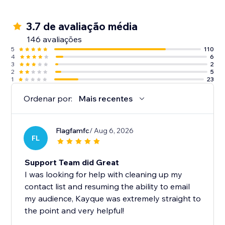
✓ Alcance até 250 contatos
3.7 de avaliação média
✓ 500 emails por mês
146 avaliações
✓ Crédito único de US$ 1 para SMS (até 60 SMSs)
5
110
4
6
3
2
Observação: atualmente não oferecemos cursos.
2
5
1
23
Ordenar por:
Mais recentes
Flagfamfc
/ Aug 6, 2026
FL
Support Team did Great
I was looking for help with cleaning up my
contact list and resuming the ability to email
my audience, Kayque was extremely straight to
the point and very helpful!