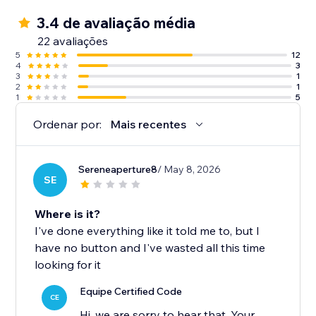
3.4 de avaliação média
22 avaliações
5
12
4
3
3
1
2
1
1
5
Ordenar por:
Mais recentes
Sereneaperture8
/ May 8, 2026
SE
Where is it?
I've done everything like it told me to, but I
have no button and I've wasted all this time
looking for it
Equipe Certified Code
CE
Hi, we are sorry to hear that. Your