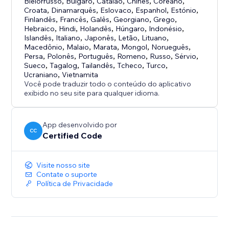
Bielorrusso
,
Búlgaro
,
Catalão
,
Chinês
,
Coreano
,
Croata
,
Dinamarquês
,
Eslovaco
,
Espanhol
,
Estónio
,
Finlandês
,
Francês
,
Galês
,
Georgiano
,
Grego
,
Hebraico
,
Hindi
,
Holandês
,
Húngaro
,
Indonésio
,
Islandês
,
Italiano
,
Japonês
,
Letão
,
Lituano
,
Macedônio
,
Malaio
,
Marata
,
Mongol
,
Norueguês
,
Persa
,
Polonês
,
Português
,
Romeno
,
Russo
,
Sérvio
,
Sueco
,
Tagalog
,
Tailandês
,
Tcheco
,
Turco
,
Ucraniano
,
Vietnamita
Você pode traduzir todo o conteúdo do aplicativo
exibido no seu site para qualquer idioma.
App desenvolvido por
CC
Certified Code
Visite nosso site
Contate o suporte
Política de Privacidade