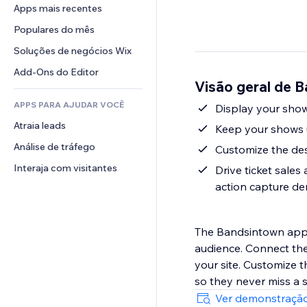
Conversão
Soluções de armazenamento
Apps mais recentes
PDF
Efeitos de imagem
Chat
Dropshipping
Compartilhamento de arquivos
Populares do mês
Botões e menus
Comentários
Preços e assinaturas
Notícias
Banners e selos
Soluções de negócios Wix
Telefone
Financiamento coletivo
Serviços de conteúdo
Calculadoras
Comunidade
Add-Ons do Editor
Alimentos e bebidas
Visão geral de 
Efeitos de texto
Busca
Avaliações e depoimentos
APPS PARA AJUDAR VOCÊ
Previsão do tempo
Display your show
CRM
Atraia leads
Tabelas e gráficos
Keep your shows u
Análise de tráfego
Customize the des
Interaja com visitantes
Drive ticket sales
action capture d
The Bandsintown app m
audience. Connect the
your site. Customize 
so they never miss a
Ver demonstração