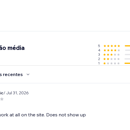
5
ção média
4
3
2
1
s recentes
ic
/ Jul 31, 2026
ork at all on the site. Does not show up