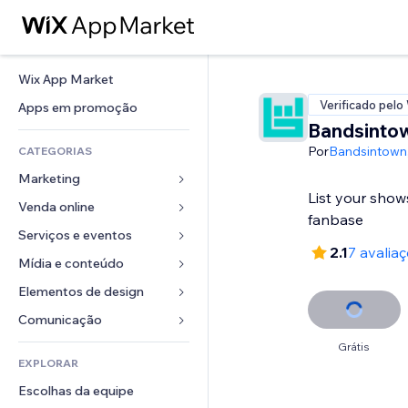
Wix App Market
Verificado pelo
Apps em promoção
Bandsinto
Por
Bandsintown
CATEGORIAS
Marketing
List your sho
Venda online
Anúncios
fanbase
Mobile
Serviços e eventos
Apps para lojas
2.1
7 avalia
Análises
Frete e entrega
Mídia e conteúdo
Hotéis
Redes sociais
Botões de venda
Eventos
Elementos de design
Galeria
SEO
Cursos online
Restaurantes
Músicas
Mapas e navegação
Comunicação 
Engajamento
Impressão sob demanda
Imobiliária
Podcasts
Privacidade e segurança
Formulários
Grátis
Listas do site
Contabilidade
EXPLORAR
Meus agendamentos
Fotografia
Relógio
Blog
Email
Cupons e fidelidade
Escolhas da equipe
Vídeo
Templates de página
Enquetes