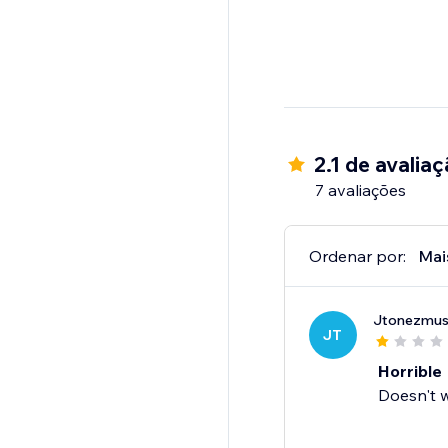
2.1 de avalia
7 avaliações
Ordenar por:
Mai
Jtonezmus
JT
Horrible
Doesn't w