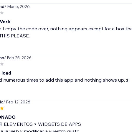
nd
/ Mar 5, 2026
Work
 I copy the code over, nothing appears except for a box that
 THIS PLEASE.
nn
/ Feb 25, 2026
 load
d numerous times to add this app and nothing shows up. :(
ic
/ Feb 12, 2026
ONADO
 ELEMENTOS > WIDGETS DE APPS
 a la web y modificar a vuestro gusto.