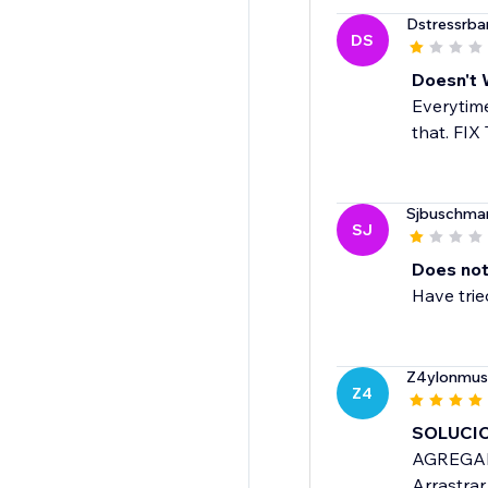
Dstressrba
DS
Doesn't 
Everytime
that. FIX
Sjbuschma
SJ
Does not
Have trie
Z4ylonmus
Z4
SOLUCI
AGREGAR
Arrastrar