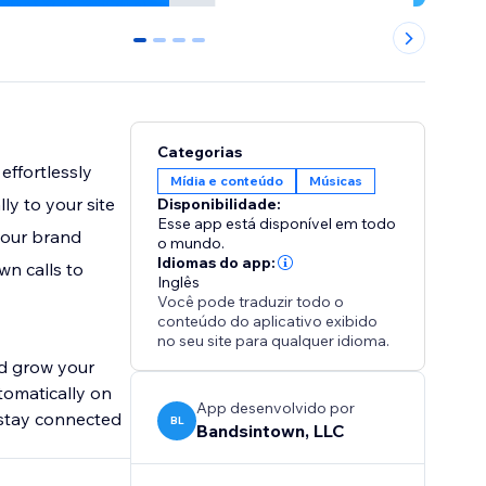
0
1
2
3
Categorias
effortlessly
Mídia e conteúdo
Músicas
y to your site
Disponibilidade:
Esse app está disponível em todo
your brand
o mundo.
Idiomas do app:
wn calls to
Inglês
Você pode traduzir todo o
conteúdo do aplicativo exibido
no seu site para qualquer idioma.
nd grow your
tomatically on
App desenvolvido por
 stay connected
BL
Bandsintown, LLC