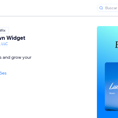
 Wix
wn Widget
, LLC
ws and grow your
ções