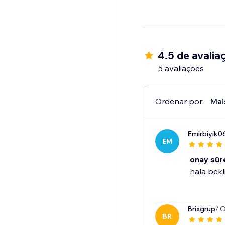
4.5 de avalia
5 avaliações
Ordenar por:
Mai
Emirbiyik0
EM
onay sür
hala bekl
Brixgrup
/ 
BR