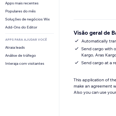
Conversão
Soluções de armazenamento
Apps mais recentes
PDF
Efeitos de imagem
Chat
Dropshipping
Compartilhamento de arquivos
Populares do mês
Botões e menus
Comentários
Preços e assinaturas
Notícias
Banners e selos
Soluções de negócios Wix
Telefone
Financiamento coletivo
Serviços de conteúdo
Calculadoras
Comunidade
Add-Ons do Editor
Alimentos e bebidas
Visão geral de B
Efeitos de texto
Busca
Avaliações e depoimentos
APPS PARA AJUDAR VOCÊ
Previsão do tempo
Automatically tra
CRM
Atraia leads
Tabelas e gráficos
Send cargo with o
Kargo, Aras Karg
Análise de tráfego
Send cargo at a 
Interaja com visitantes
This application of t
make an agreement wit
Also you can use you