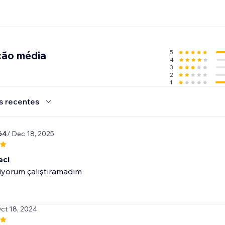
5
ção média
4
3
2
1
s recentes
64
/ Dec 18, 2025
eci
iyorum çalıştıramadım
Oct 18, 2024