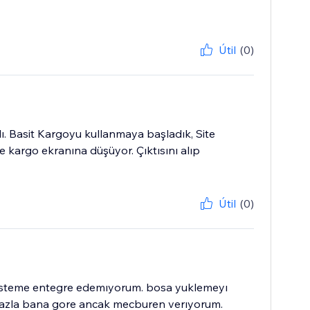
Útil
(0)
lı. Basit Kargoyu kullanmaya başladık, Site
ye kargo ekranına düşüyor. Çıktısını alıp
Útil
(0)
sısteme entegre edemıyorum. bosa yuklemeyı
e fazla bana gore ancak mecburen verıyorum.