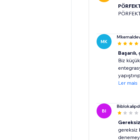
PÖRFEK
PÖRFEK
Mkemaldev
MK
Başarılı, 
Biz küçük
entegrasy
yapıştırıp.
Ler mais
Biblokalipd
BI
Gereksiz
gereksiz
denemeyın