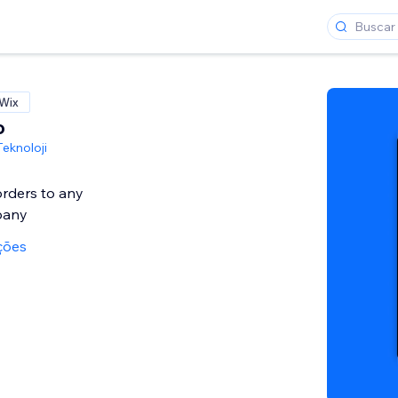
 Wix
o
eknoloji
orders to any
pany
ções