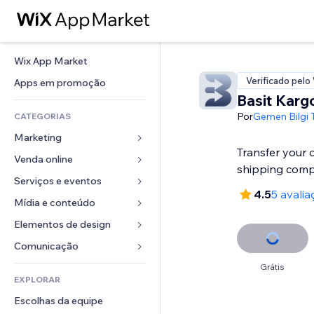
Wix App Market
Verificado pelo
Apps em promoção
Basit Karg
Por
Gemen Bilgi T
CATEGORIAS
Marketing
Transfer your 
Venda online
Anúncios
shipping com
Mobile
Serviços e eventos
Apps para lojas
4.5
5 avalia
Análises
Frete e entrega
Mídia e conteúdo
Hotéis
Redes sociais
Botões de venda
Eventos
Elementos de design
Galeria
SEO
Cursos online
Restaurantes
Músicas
Mapas e navegação
Comunicação 
Engajamento
Impressão sob demanda
Imobiliária
Podcasts
Privacidade e segurança
Formulários
Grátis
Listas do site
Contabilidade
EXPLORAR
Meus agendamentos
Fotografia
Relógio
Blog
Email
Cupons e fidelidade
Escolhas da equipe
Vídeo
Templates de página
Enquetes