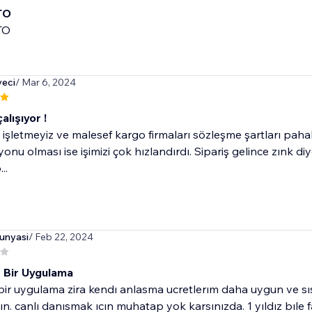
TO
TO
eci
/ Mar 6, 2024
çalışıyor !
 işletmeyiz ve malesef kargo firmaları sözleşme şartları paha
onu olması ise işimizi çok hızlandırdı. Sipariş gelince zınk di
..
unyasi
/ Feb 22, 2024
 Bir Uygulama
 bir uygulama zira kendı anlasma ucretlerım daha uygun ve 
. canlı danısmak ıcın muhatap yok karsınızda. 1 yıldız bıl