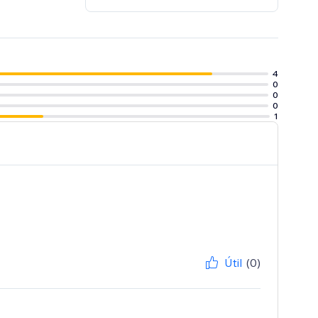
4
0
0
0
1
Útil
(0)