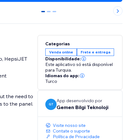
0
1
2
Categorias
Venda online
Frete e entrega
go, HepsiJET
Disponibilidade:
Este aplicativo só está disponível
para Turquia.
ent
Idiomas do app:
Turco
out the need to
App desenvolvido por
 to the panel.
GT
Gemen Bilgi Teknoloji
Visite nosso site
Contate o suporte
Política de Privacidade