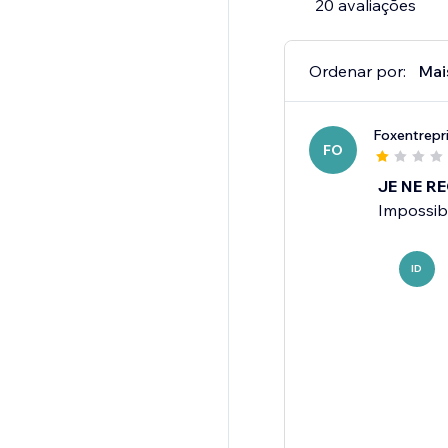
20 avaliações
Ordenar por:
Mai
Foxentrepr
FO
JE NE RE
Impossibl
ID