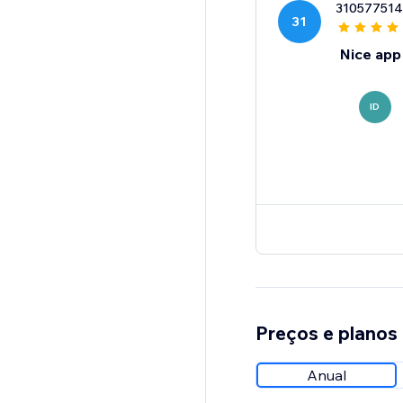
31057751
31
Nice app
ID
Preços e planos
Anual