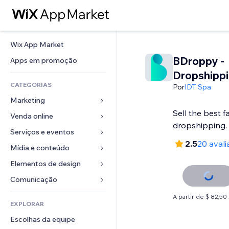
Wix App Market
BDroppy -
Apps em promoção
Dropshipp
CATEGORIAS
Por
IDT Spa
Marketing
Sell the best 
Venda online
Anúncios
dropshipping.
Mobile
Serviços e eventos
Apps para lojas
2.5
20 avali
Análises
Frete e entrega
Mídia e conteúdo
Hotéis
Redes sociais
Botões de venda
Eventos
Elementos de design
Galeria
SEO
Cursos online
Restaurantes
Músicas
Mapas e navegação
Comunicação 
Engajamento
Impressão sob demanda
Imobiliária
Podcasts
Privacidade e segurança
Formulários
A partir de $ 82,5
Listas do site
Contabilidade
EXPLORAR
Meus agendamentos
Fotografia
Relógio
Blog
Email
Cupons e fidelidade
Escolhas da equipe
Vídeo
Templates de página
Enquetes