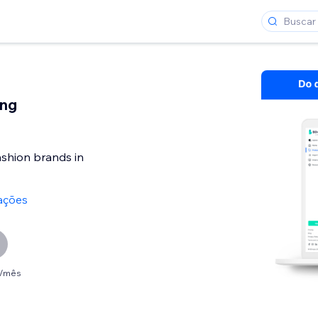
ing
fashion brands in
ações
0 /mês