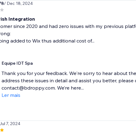
78
/ Dec 18, 2024
ish Integration
tomer since 2020 and had zero issues with my previous platfo
rong:
ping added to Wix thus additional cost of...
Equipe IDT Spa
Thank you for your feedback. We're sorry to hear about th
address these issues in detail and assist you better, pleas
contact@bdroppy.com. We’re here...
Ler mais
Jul 7, 2024