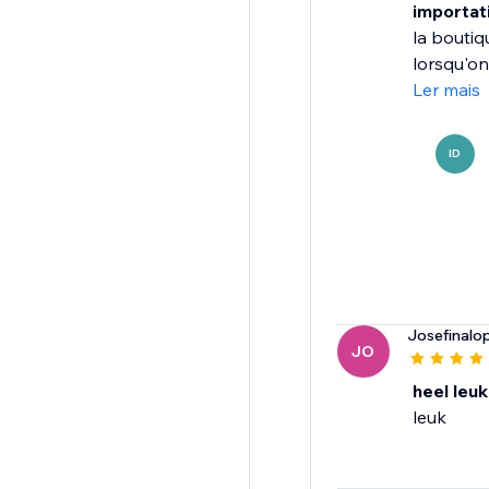
importat
la boutiq
lorsqu'on
Ler mais
ID
Josefinalo
JO
heel leuk
leuk