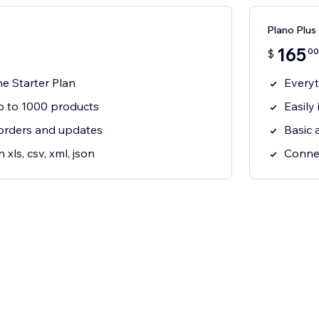
Plano Plus
165
00
$
he Starter Plan
Everyt
up to 1000 products
Easily
orders and updates
Basic
n xls, csv, xml, json
Connec