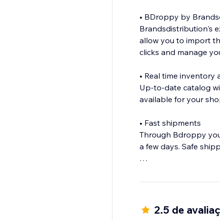
• BDroppy by Brandsd
Brandsdistribution's 
allow you to import th
clicks and manage you
• Real time inventory 
Up-to-date catalog wi
available for your shop
• Fast shipments
Through Bdroppy you c
a few days. Safe shipp
• Detailed product ca
All product sheets are
• No transaction fees
2.5 de avalia