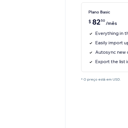
Plano Basic
82
50
$
/mês
Everything in t
Easily import 
Autosync new 
Export the list i
* O preço está em USD.