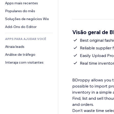
Conversão
Soluções de armazenamento
Apps mais recentes
PDF
Efeitos de imagem
Chat
Dropshipping
Compartilhamento de arquivos
Populares do mês
Botões e menus
Comentários
Preços e assinaturas
Notícias
Banners e selos
Soluções de negócios Wix
Telefone
Financiamento coletivo
Serviços de conteúdo
Calculadoras
Comunidade
Add-Ons do Editor
Alimentos e bebidas
Visão geral de 
Efeitos de texto
Busca
Avaliações e depoimentos
APPS PARA AJUDAR VOCÊ
Previsão do tempo
Best original fas
CRM
Atraia leads
Tabelas e gráficos
Reliable supplier 
Análise de tráfego
Easily Upload Pro
Interaja com visitantes
Real time invento
BDroppy allows you to
possible to import pr
inventory in a simple 
Find, list and sell th
and orders.
Don't waste time selec