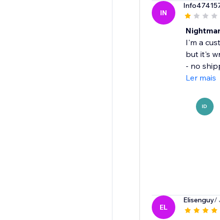
Info47415
IN
Nightmar
I'm a cus
but it's w
- no ship
Ler mais
ID
Elisenguy
/ 
EL