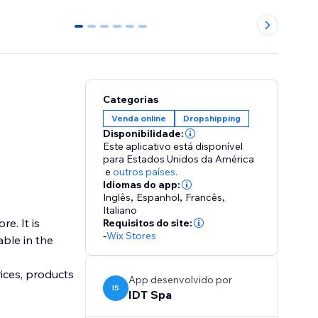
0
1
2
3
4
5
Categorias
Venda online
Dropshipping
Disponibilidade:
Este aplicativo está disponível
para Estados Unidos da América
e
outros países.
Idiomas do app:
Inglês
,
Espanhol
,
Francês
,
Italiano
e. It is
Requisitos do site:
-
Wix Stores
ble in the
rices, products
App desenvolvido por
IS
IDT Spa