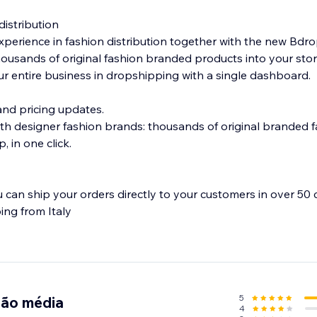
istribution
experience in fashion distribution together with the new Bd
ousands of original fashion branded products into your store
r entire business in dropshipping with a single dashboard.
and pricing updates.
th designer fashion brands: thousands of original branded 
, in one click.
an ship your orders directly to your customers in over 50 c
ing from Italy
talog data
 described in detail
5
ção média
4