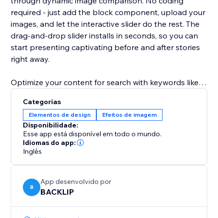
through dynamic image comparison. No coding
required - just add the block component, upload your
images, and let the interactive slider do the rest. The
drag‑and‑drop slider installs in seconds, so you can
start presenting captivating before and after stories
right away.
Optimize your content for search with keywords like
before and after slider, image comparison, interactive
Categorias
slider, block component, and drag‑and‑drop slider.
Elementos de design
Efeitos de imagem
Elevate your user experience, increase time on page,
Disponibilidade:
and drive more leads with this SEO‑friendly solution
Esse app está disponível em todo o mundo.
for visual storytelling.
Idiomas do app:
Inglês
App desenvolvido por
B
BACKLIP