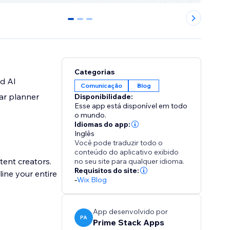
0
1
2
Categorias
ed AI
Comunicação
Blog
dar planner
Disponibilidade:
Esse app está disponível em todo
o mundo.
Idiomas do app:
Inglês
Você pode traduzir todo o
conteúdo do aplicativo exibido
tent creators.
no seu site para qualquer idioma.
Requisitos do site:
ine your entire
-
Wix Blog
App desenvolvido por
PA
Prime Stack Apps