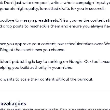
: Don't just write one post; write a whole campaign. Input 
 generate high-quality, formatted drafts for you in seconds.
goodbye to messy spreadsheets. View your entire content st
nd drop posts to reschedule them and ensure you always ha
 Once you approve your content, our scheduler takes over. We
 Blog at the exact times you choose.
stent publishing is key to ranking on Google. Our tool ensu
elping you build authority in your niche.
o wants to scale their content without the burnout.
 avaliações
 não recebeu nenhuma avaliação. Seja a primeira pessoa em a