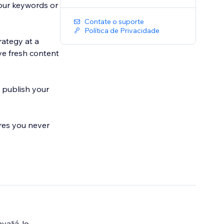
your keywords or
Contate o suporte
Política de Privacidade
rategy at a
ve fresh content
 publish your
res you never
valiá-lo.