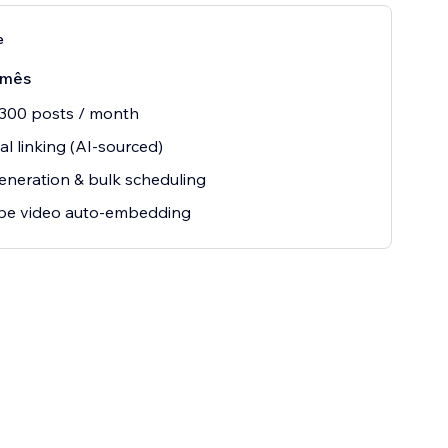
e
/mês
 300 posts / month
al linking (AI-sourced)
eneration & bulk scheduling
be video auto-embedding