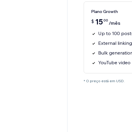
Plano Growth
15
00
$
/mês
Up to 100 post
External linkin
Bulk generatio
YouTube video
* O preço está em USD.