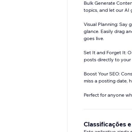
Bulk Generate Content
topics, and let our AI
Visual Planning: Say 
glance. Easily drag a
goes live.
Set It and Forget It:
posts directly to your
Boost Your SEO: Consi
miss a posting date, h
Perfect for anyone wh
Classificações e
Este aplicativo ainda