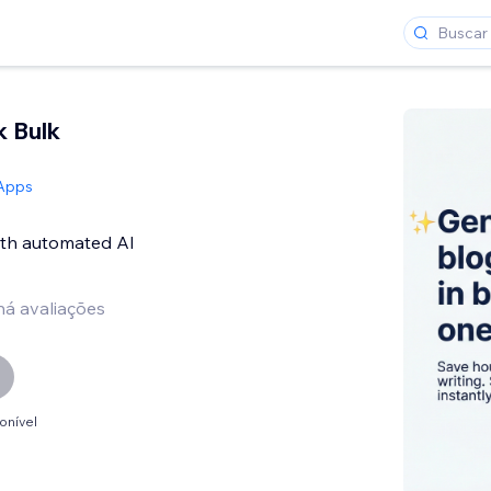
k Bulk
 Apps
with automated AI
há avaliações
onível