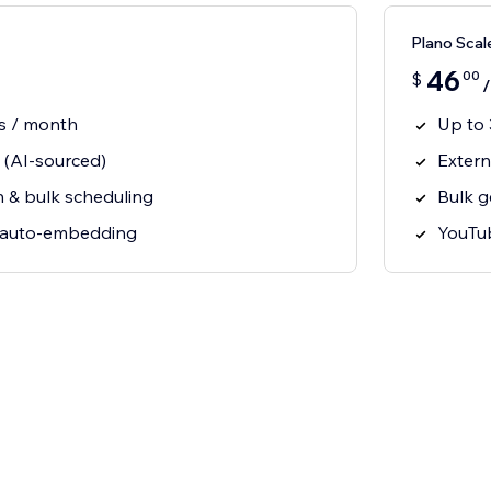
Plano Scal
46
00
$
s / month
Up to
g (AI-sourced)
Extern
n & bulk scheduling
Bulk g
 auto-embedding
YouTu