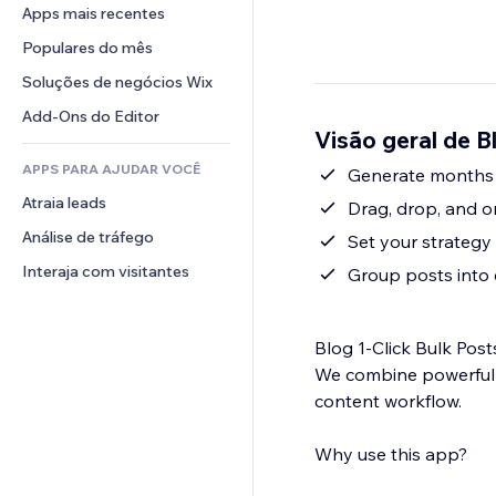
Conversão
Soluções de armazenamento
Apps mais recentes
PDF
Efeitos de imagem
Chat
Dropshipping
Compartilhamento de arquivos
Populares do mês
Botões e menus
Comentários
Preços e assinaturas
Notícias
Banners e selos
Soluções de negócios Wix
Telefone
Financiamento coletivo
Serviços de conteúdo
Calculadoras
Comunidade
Add-Ons do Editor
Alimentos e bebidas
Visão geral de B
Efeitos de texto
Busca
Avaliações e depoimentos
APPS PARA AJUDAR VOCÊ
Previsão do tempo
Generate months o
CRM
Atraia leads
Tabelas e gráficos
Drag, drop, and or
Análise de tráfego
Set your strategy
Interaja com visitantes
Group posts into 
Blog 1-Click Bulk Post
We combine powerful A
content workflow.
Why use this app?