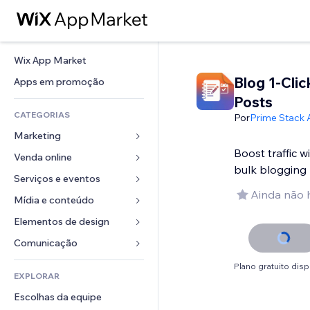
Wix App Market
Blog 1-Clic
Apps em promoção
Posts
CATEGORIAS
Por
Prime Stack
Marketing
Boost traffic 
Venda online
Anúncios
bulk blogging
Mobile
Serviços e eventos
Apps para lojas
Ainda não 
Análises
Frete e entrega
Mídia e conteúdo
Hotéis
Redes sociais
Botões de venda
Eventos
Elementos de design
Galeria
SEO
Cursos online
Restaurantes
Músicas
Mapas e navegação
Comunicação 
Engajamento
Impressão sob demanda
Imobiliária
Podcasts
Privacidade e segurança
Formulários
Plano gratuito disp
Listas do site
Contabilidade
EXPLORAR
Meus agendamentos
Fotografia
Relógio
Blog
Email
Cupons e fidelidade
Escolhas da equipe
Vídeo
Templates de página
Enquetes