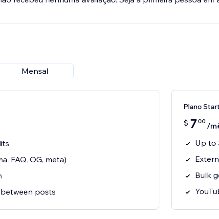
Mensal
Plano Star
7
00
$
/m
Up to 
its
Extern
ma, FAQ, OG, meta)
Bulk g
n
YouTu
g between posts