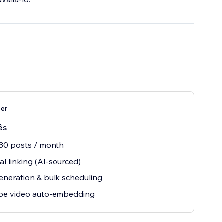
ter
ês
30 posts / month
al linking (AI-sourced)
eneration & bulk scheduling
be video auto-embedding