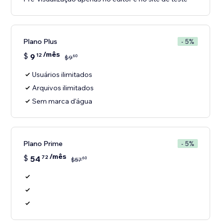
Plano Plus
- 5%
/mês
$
9
12
60
$
9
Usuários ilimitados
Arquivos ilimitados
Sem marca d'água
Plano Prime
- 5%
/mês
$
54
72
60
$
57