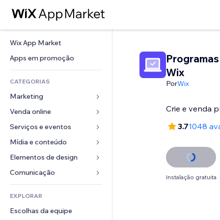
Wix App Market
Programas 
Apps em promoção
Wix
CATEGORIAS
Por
Wix
Marketing
Crie e venda 
Venda online
Anúncios
Mobile
3.7
1048 ava
Serviços e eventos
Apps para lojas
Análises
Frete e entrega
Mídia e conteúdo
Hotéis
Redes sociais
Botões de venda
Eventos
Elementos de design
Galeria
SEO
Cursos online
Restaurantes
Músicas
Mapas e navegação
Comunicação 
Instalação gratuita
Engajamento
Impressão sob demanda
Imobiliária
Podcasts
Privacidade e segurança
Formulários
Listas do site
Contabilidade
EXPLORAR
Meus agendamentos
Fotografia
Relógio
Blog
Email
Cupons e fidelidade
Escolhas da equipe
Vídeo
Templates de página
Enquetes