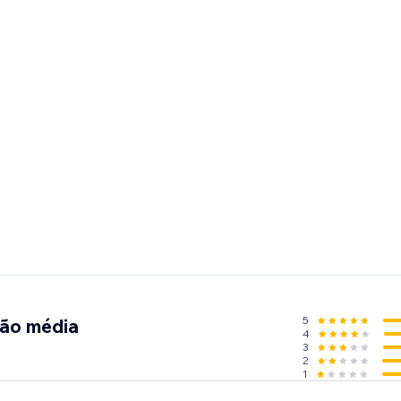
5
ção média
4
3
2
1