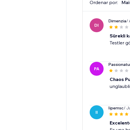
Ordenar por:
Mai
Dimenzia
/
DI
Sürekli k
Testler g
Passionatu
PA
Chaos Pur
unglaubli
Iipemsc
/ J
II
Excelent
Es una h