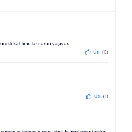
rekli katılımcılar sorun yaşıyor.
Útil
(0)
Útil
(1)
cursos extensos o paquetes. la implementación