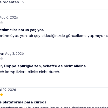
s recentes
 Aug 6, 2026
atılımcılar sorun yaşıyor.
örünmüyor. yeni bir şey eklediğinizde güncelleme yapmıyor. sü
ra
/ Aug 3, 2026
, Doppelspurigkeiten, schaffe es nicht alleine
ch komplilziert. blicke nicht durch.
ul 29, 2026
e plataforma para cursos
erramienta muy buena para los que nos dedicamos a vender 