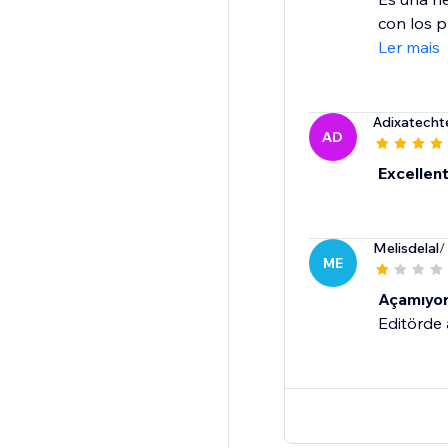
con los p
Ler mais
Adixatech
AD
Excellen
Melisdelal
/
ME
Açamıyo
Editörde