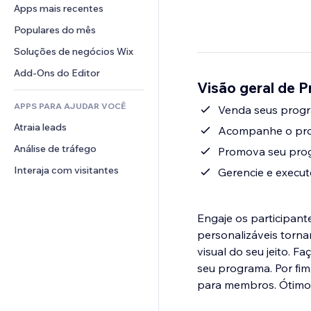
Conversão
Soluções de armazenamento
Apps mais recentes
PDF
Efeitos de imagem
Chat
Dropshipping
Compartilhamento de arquivos
Populares do mês
Botões e menus
Comentários
Preços e assinaturas
Notícias
Banners e selos
Soluções de negócios Wix
Telefone
Financiamento coletivo
Serviços de conteúdo
Calculadoras
Comunidade
Add-Ons do Editor
Alimentos e bebidas
Visão geral de 
Efeitos de texto
Busca
Avaliações e depoimentos
APPS PARA AJUDAR VOCÊ
Previsão do tempo
Venda seus progr
CRM
Atraia leads
Tabelas e gráficos
Acompanhe o prog
Análise de tráfego
Promova seu prog
Interaja com visitantes
Gerencie e execu
Engaje os participan
personalizáveis torna
visual do seu jeito. 
seu programa. Por fim
para membros. Ótimo p