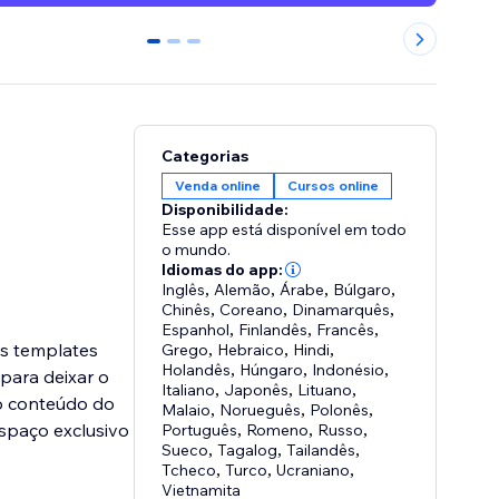
0
1
2
Categorias
Venda online
Cursos online
Disponibilidade:
Esse app está disponível em todo
o mundo.
Idiomas do app:
Inglês
,
Alemão
,
Árabe
,
Búlgaro
,
Chinês
,
Coreano
,
Dinamarquês
,
Espanhol
,
Finlandês
,
Francês
,
Os templates
Grego
,
Hebraico
,
Hindi
,
Holandês
,
Húngaro
,
Indonésio
,
 para deixar o
Italiano
,
Japonês
,
Lituano
,
 o conteúdo do
Malaio
,
Norueguês
,
Polonês
,
spaço exclusivo
Português
,
Romeno
,
Russo
,
Sueco
,
Tagalog
,
Tailandês
,
Tcheco
,
Turco
,
Ucraniano
,
Vietnamita