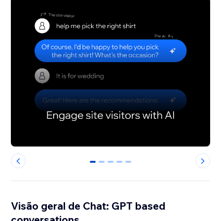
0
1
2
3
4
Visão geral de Chat: GPT based
conversations