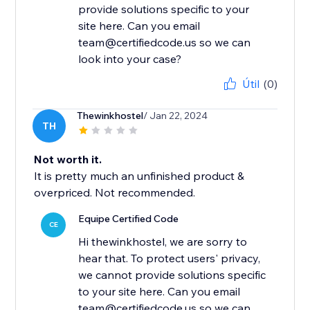
provide solutions specific to your
site here. Can you email
team@certifiedcode.us so we can
look into your case?
Útil
(0)
Thewinkhostel
/ Jan 22, 2024
TH
Not worth it.
It is pretty much an unfinished product &
overpriced. Not recommended.
Equipe Certified Code
CE
Hi thewinkhostel, we are sorry to
hear that. To protect users' privacy,
we cannot provide solutions specific
to your site here. Can you email
team@certifiedcode.us so we can