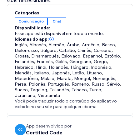
suas necessidades.
Categorias
Comunicação
Chat
Disponibilidade:
Esse app está disponível em todo o mundo.
Idiomas do app:
Inglês
,
Albanês
,
Alemão
,
Árabe
,
Armênio
,
Basco
,
Bielorrusso
,
Búlgaro
,
Catalão
,
Chinês
,
Coreano
,
Croata
,
Dinamarquês
,
Eslovaco
,
Espanhol
,
Estónio
,
Finlandês
,
Francês
,
Galês
,
Georgiano
,
Grego
,
Hebraico
,
Hindi
,
Holandês
,
Húngaro
,
Indonésio
,
Islandês
,
Italiano
,
Japonês
,
Letão
,
Lituano
,
Macedônio
,
Malaio
,
Marata
,
Mongol
,
Norueguês
,
Persa
,
Polonês
,
Português
,
Romeno
,
Russo
,
Sérvio
,
Sueco
,
Tagalog
,
Tailandês
,
Tcheco
,
Turco
,
Ucraniano
,
Vietnamita
Você pode traduzir todo o conteúdo do aplicativo
exibido no seu site para qualquer idioma.
App desenvolvido por
CC
Certified Code