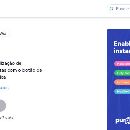
 Wix
alização de
tas com o botão de
ica
ções
 7 dia(s)