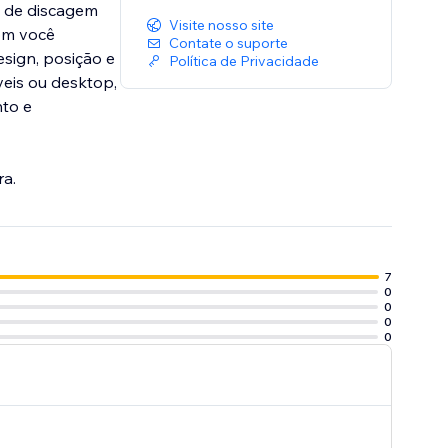
o de discagem
Visite nosso site
com você
Contate o suporte
esign, posição e
Política de Privacidade
veis ou desktop,
nto e
ra.
7
0
0
0
0