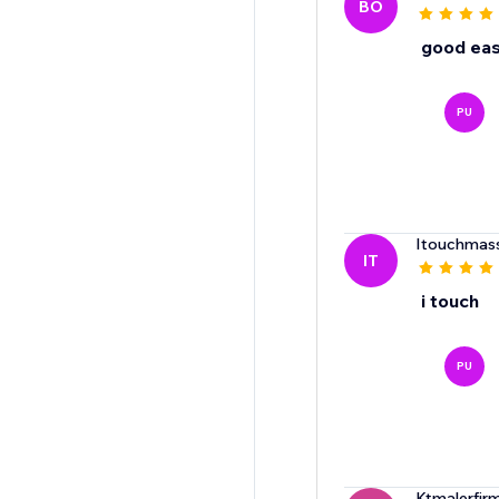
BO
good ea
PU
Itouchmas
IT
i touch
PU
Ktmalerfir