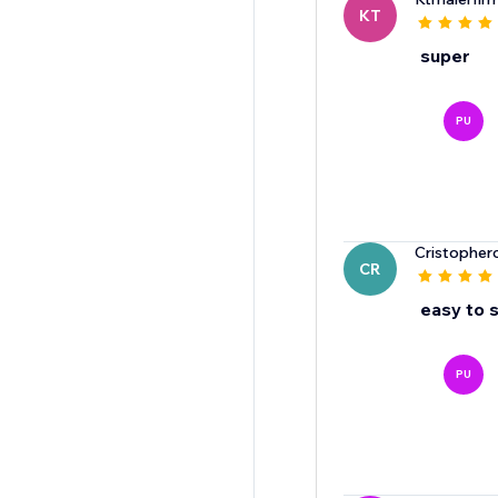
KT
super
PU
Cristopherc
CR
easy to 
PU