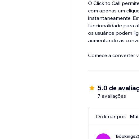
O Click to Call permi
com apenas um clique,
instantaneamente. Est
funcionalidade para a
os usuários podem li
aumentando as conve
Comece a converter vis
5.0 de avalia
7 avaliações
Ordenar por:
Mai
Bookings2