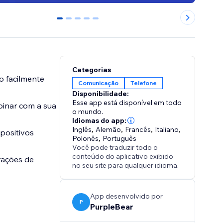
0
1
2
3
4
Categorias
o facilmente
Comunicação
Telefone
Disponibilidade:
Esse app está disponível em todo
binar com a sua
o mundo.
Idiomas do app:
Inglês
,
Alemão
,
Francês
,
Italiano
,
positivos
Polonês
,
Português
Você pode traduzir todo o
conteúdo do aplicativo exibido
rações de
no seu site para qualquer idioma.
App desenvolvido por
P
PurpleBear