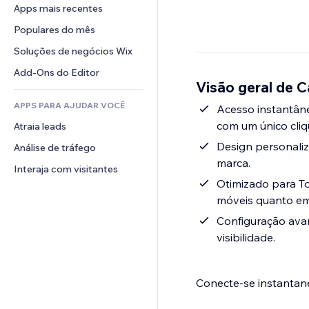
Conversão
Soluções de armazenamento
Apps mais recentes
PDF
Efeitos de imagem
Chat
Dropshipping
Compartilhamento de arquivos
Populares do mês
Botões e menus
Comentários
Preços e assinaturas
Notícias
Banners e selos
Soluções de negócios Wix
Telefone
Financiamento coletivo
Serviços de conteúdo
Calculadoras
Comunidade
Add-Ons do Editor
Alimentos e bebidas
Visão geral de Ca
Efeitos de texto
Busca
Avaliações e depoimentos
APPS PARA AJUDAR VOCÊ
Previsão do tempo
Acesso instantâne
CRM
com um único cliq
Atraia leads
Tabelas e gráficos
Design personaliz
Análise de tráfego
marca.
Interaja com visitantes
Otimizado para To
móveis quanto em
Configuração avan
visibilidade.
Conecte-se instantan