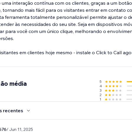
te uma interação contínua com os clientes, graças a um botã
 tornando mais fácil para os visitantes entrar em contato 
a ferramenta totalmente personalizável permite ajustar o d
tender às necessidades do seu site. Seja em dispositivos mó
gar para você com um único clique, melhorando o envolvime
rsões.
itantes em clientes hoje mesmo - instale o Click to Call ago
5
ção média
4
3
2
1
s recentes
676
/ Jun 11, 2025