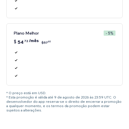
Plano Melhor
- 5%
/mês
$
54
72
60
$
57
* O preço está em USD.
* Esta promoção é válida até 9 de agosto de 2026 às 23:59 UTC. O
desenvolvedor do app reserva-se o direito de encerrar a promoção
a qualquer momento, e os termos da promoção podem estar
sujeitos a alterações.