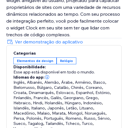
widget amigável ao usuário, projetado para capacitar
proprietários de sites com uma variedade de recursos
dinâmicos relacionados ao tempo. Com seu processo
de integração perfeito, você pode facilmente colocar
o widget Clock em seu site sem ter que lidar com
trechos de código complexos.
Ver demonstração do aplicativo
Categorias
Elementos de design
Relógio
Disponibilidade:
Esse app está disponível em todo o mundo.
Idiomas do app:
Inglês
,
Albanês
,
Alemão
,
Árabe
,
Armênio
,
Basco
,
Bielorrusso
,
Búlgaro
,
Catalão
,
Chinês
,
Coreano
,
Croata
,
Dinamarquês
,
Eslovaco
,
Espanhol
,
Estónio
,
Finlandês
,
Francês
,
Galês
,
Georgiano
,
Grego
,
Hebraico
,
Hindi
,
Holandês
,
Húngaro
,
Indonésio
,
Islandês
,
Italiano
,
Japonês
,
Letão
,
Lituano
,
Macedônio
,
Malaio
,
Marata
,
Mongol
,
Norueguês
,
Persa
,
Polonês
,
Português
,
Romeno
,
Russo
,
Sérvio
,
Sueco
,
Tagalog
,
Tailandês
,
Tcheco
,
Turco
,