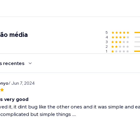
5
ção média
4
3
2
1
s recentes
onyo
/ Jun 7, 2024
is very good
loved it, it dint bug like the other ones and it was simple and 
complicated but simple things ....