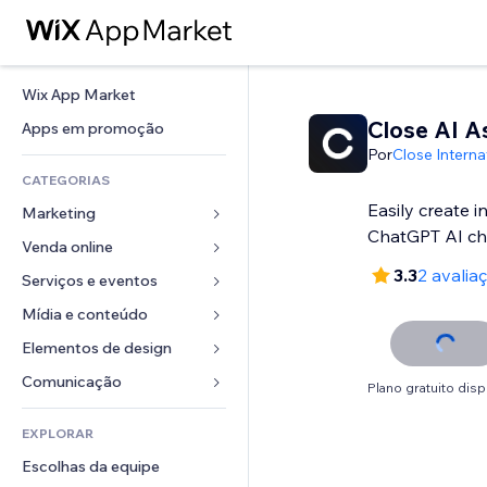
Wix App Market
Close AI A
Apps em promoção
Por
Close Interna
CATEGORIAS
Easily create i
Marketing
ChatGPT AI ch
Venda online
Anúncios
3.3
2 avalia
Mobile
Serviços e eventos
Apps para lojas
Análises
Frete e entrega
Mídia e conteúdo
Hotéis
Redes sociais
Botões de venda
Eventos
Elementos de design
Galeria
SEO
Cursos online
Restaurantes
Músicas
Mapas e navegação
Comunicação 
Plano gratuito disp
Engajamento
Impressão sob demanda
Imobiliária
Podcasts
Privacidade e segurança
Formulários
Listas do site
Contabilidade
EXPLORAR
Meus agendamentos
Fotografia
Relógio
Blog
Email
Cupons e fidelidade
Escolhas da equipe
Vídeo
Templates de página
Enquetes