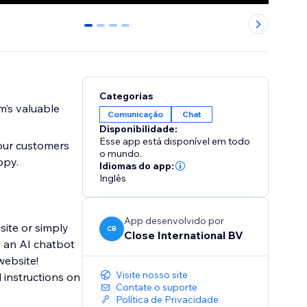
0
1
2
3
Categorias
m’s valuable
Comunicação
Chat
Disponibilidade:
Esse app está disponível em todo
your customers
o mundo.
ppy.
Idiomas do app:
Inglês
App desenvolvido por
site or simply
CB
Close International BV
 an AI chatbot
website!
Visite nosso site
 instructions on
Contate o suporte
Política de Privacidade