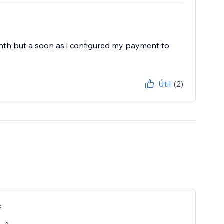
month but a soon as i configured my payment to
Útil
(2)
c