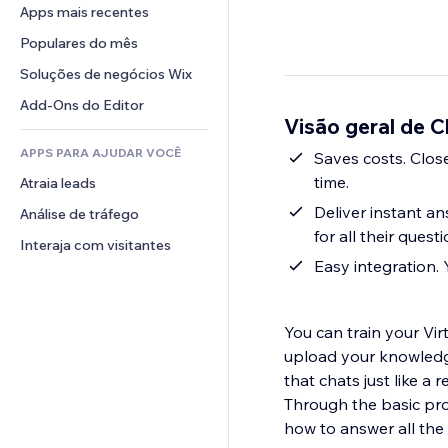
Conversão
Soluções de armazenamento
Apps mais recentes
PDF
Efeitos de imagem
Chat
Dropshipping
Compartilhamento de arquivos
Populares do mês
Botões e menus
Comentários
Preços e assinaturas
Notícias
Banners e selos
Soluções de negócios Wix
Telefone
Financiamento coletivo
Serviços de conteúdo
Calculadoras
Comunidade
Add-Ons do Editor
Alimentos e bebidas
Visão geral de C
Efeitos de texto
Busca
Avaliações e depoimentos
APPS PARA AJUDAR VOCÊ
Previsão do tempo
Saves costs. Clos
CRM
time.
Atraia leads
Tabelas e gráficos
Deliver instant a
Análise de tráfego
for all their ques
Interaja com visitantes
Easy integration. 
You can train your Vir
upload your knowledg
that chats just like a
Through the basic pro
how to answer all the q