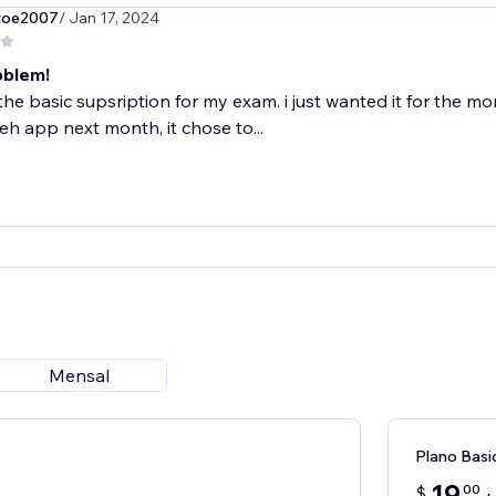
broe2007
/ Jan 17, 2024
oblem!
the basic supsription for my exam. i just wanted it for the 
eh app next month, it chose to...
Mensal
Plano Basi
19
00
$