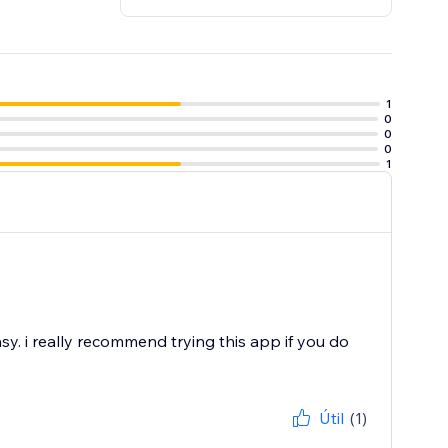
1
0
0
0
1
easy. i really recommend trying this app if you do
Útil
(1)