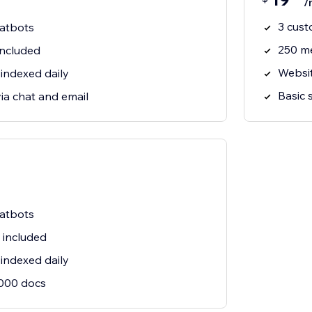
/
3 cus
atbots
250 m
included
Websit
 indexed daily
Basic 
ia chat and email
atbots
 included
 indexed daily
000 docs