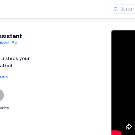
ssistant
tional BV
n 3 steps your
atbot
ções
onível