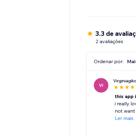
3.3 de avalia
2 avaliações
Ordenar por:
Mai
Virginiagik
VI
this app 
i really 
not want 
Ler mais