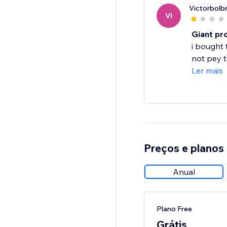
Victorbol
VI
Giant pr
i bought 
not pey t
Ler mais
Preços e planos
Anual
Plano Free
Grátis