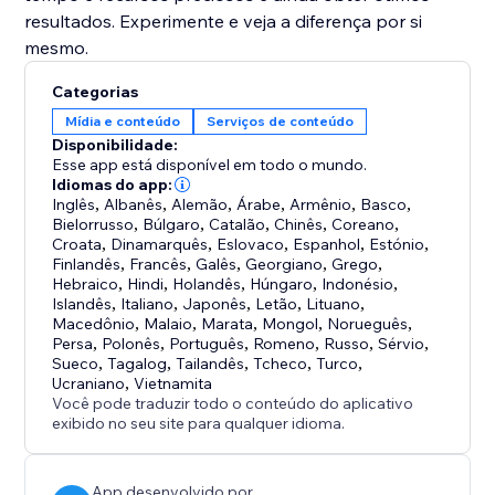
resultados. Experimente e veja a diferença por si
mesmo.
Categorias
Mídia e conteúdo
Serviços de conteúdo
Disponibilidade:
Esse app está disponível em todo o mundo.
Idiomas do app:
Inglês
,
Albanês
,
Alemão
,
Árabe
,
Armênio
,
Basco
,
Bielorrusso
,
Búlgaro
,
Catalão
,
Chinês
,
Coreano
,
Croata
,
Dinamarquês
,
Eslovaco
,
Espanhol
,
Estónio
,
Finlandês
,
Francês
,
Galês
,
Georgiano
,
Grego
,
Hebraico
,
Hindi
,
Holandês
,
Húngaro
,
Indonésio
,
Islandês
,
Italiano
,
Japonês
,
Letão
,
Lituano
,
Macedônio
,
Malaio
,
Marata
,
Mongol
,
Norueguês
,
Persa
,
Polonês
,
Português
,
Romeno
,
Russo
,
Sérvio
,
Sueco
,
Tagalog
,
Tailandês
,
Tcheco
,
Turco
,
Ucraniano
,
Vietnamita
Você pode traduzir todo o conteúdo do aplicativo
exibido no seu site para qualquer idioma.
App desenvolvido por