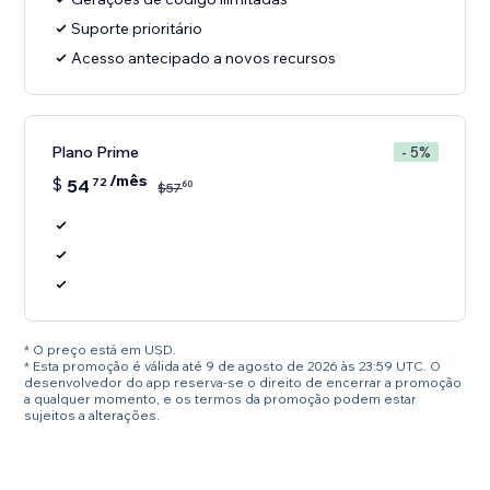
Suporte prioritário
Acesso antecipado a novos recursos
Plano Prime
- 5%
/mês
$
54
72
60
$
57
* O preço está em USD.
* Esta promoção é válida até 9 de agosto de 2026 às 23:59 UTC. O
desenvolvedor do app reserva-se o direito de encerrar a promoção
a qualquer momento, e os termos da promoção podem estar
sujeitos a alterações.