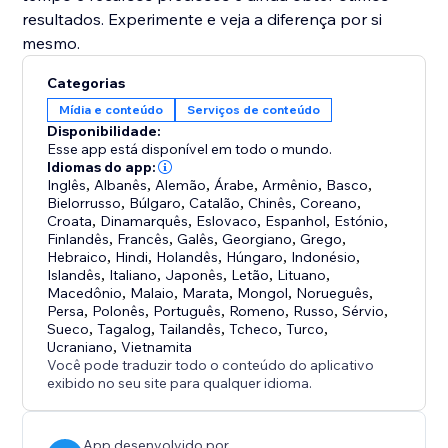
resultados. Experimente e veja a diferença por si
mesmo.
Categorias
Mídia e conteúdo
Serviços de conteúdo
Disponibilidade:
Esse app está disponível em todo o mundo.
Idiomas do app:
Inglês
,
Albanês
,
Alemão
,
Árabe
,
Armênio
,
Basco
,
Bielorrusso
,
Búlgaro
,
Catalão
,
Chinês
,
Coreano
,
Croata
,
Dinamarquês
,
Eslovaco
,
Espanhol
,
Estónio
,
Finlandês
,
Francês
,
Galês
,
Georgiano
,
Grego
,
Hebraico
,
Hindi
,
Holandês
,
Húngaro
,
Indonésio
,
Islandês
,
Italiano
,
Japonês
,
Letão
,
Lituano
,
Macedônio
,
Malaio
,
Marata
,
Mongol
,
Norueguês
,
Persa
,
Polonês
,
Português
,
Romeno
,
Russo
,
Sérvio
,
Sueco
,
Tagalog
,
Tailandês
,
Tcheco
,
Turco
,
Ucraniano
,
Vietnamita
Você pode traduzir todo o conteúdo do aplicativo
exibido no seu site para qualquer idioma.
App desenvolvido por