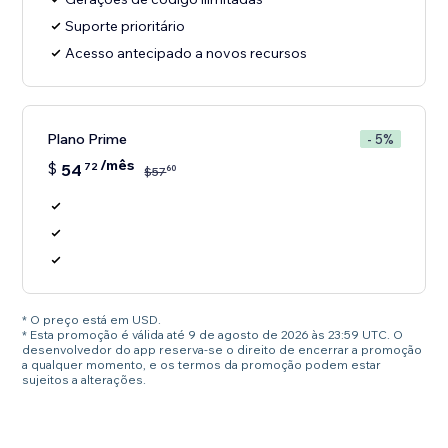
Suporte prioritário
Acesso antecipado a novos recursos
Plano Prime
- 5%
/mês
$
54
72
60
$
57
* O preço está em USD.
* Esta promoção é válida até 9 de agosto de 2026 às 23:59 UTC. O
desenvolvedor do app reserva-se o direito de encerrar a promoção
a qualquer momento, e os termos da promoção podem estar
sujeitos a alterações.