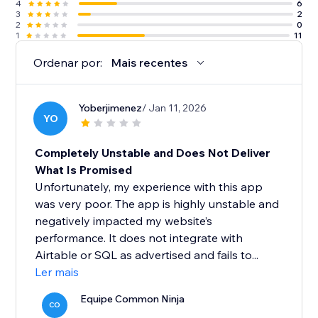
4
6
3
2
2
0
1
11
Ordenar por:
Mais recentes
Yoberjimenez
/ Jan 11, 2026
YO
Completely Unstable and Does Not Deliver
What Is Promised
Unfortunately, my experience with this app
was very poor. The app is highly unstable and
negatively impacted my website’s
performance. It does not integrate with
Airtable or SQL as advertised and fails to...
Ler mais
Equipe Common Ninja
CO