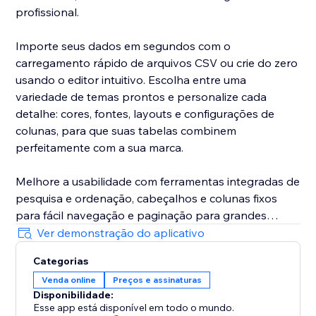
profissional.
Importe seus dados em segundos com o
carregamento rápido de arquivos CSV ou crie do zero
usando o editor intuitivo. Escolha entre uma
variedade de temas prontos e personalize cada
detalhe: cores, fontes, layouts e configurações de
colunas, para que suas tabelas combinem
perfeitamente com a sua marca.
Melhore a usabilidade com ferramentas integradas de
pesquisa e ordenação, cabeçalhos e colunas fixos
para fácil navegação e paginação para grandes
volumes de dados. Todas as tabelas são totalmente
Ver demonstração do aplicativo
responsivas, garantindo excelente visualização em
Categorias
qualquer dispositivo.
Venda online
Preços e assinaturas
Disponibilidade:
Seja para uma loja online, serviços ou publicações de
Esse app está disponível em todo o mundo.