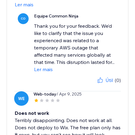
Ler mais
Equipe Common Ninja
CO
Thank you for your feedback. We’d
like to clarify that the issue you
experienced was related to a
temporary AWS outage that
affected many services globally at
that time. This disruption lasted for...
Ler mais
Útil
(0)
Web-today
/ Apr 9, 2025
WE
Does not work
Terribly disappointing. Does not work at all.
Does not deploy to Wix. The free plan only has
8 rows, but you can't see how it will look