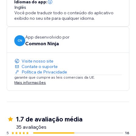
avaliações, o aplicativo Tabelas Comparativas vai
Idiomas do app:
economizar tempo, melhorar o visual do seu site e
Inglês
Você pode traduzir todo o conteúdo do aplicativo
aumentar o engajamento dos visitantes.
exibido no seu site para qualquer idioma.
App desenvolvido por
CN
Common Ninja
Visite nosso site
Contate o suporte
Política de Privacidade
garante que cumpre as leis comerciais da UE.
Mais informações
1.7 de avaliação média
35 avaliações
5
16