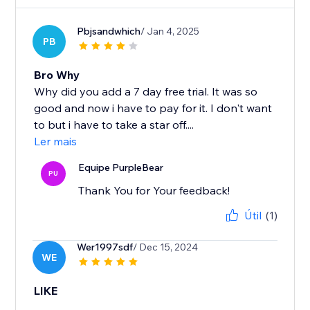
Pbjsandwhich
/ Jan 4, 2025
PB
Bro Why
Why did you add a 7 day free trial. It was so
good and now i have to pay for it. I don't want
to but i have to take a star off....
Ler mais
Equipe PurpleBear
PU
Thank You for Your feedback!
Útil
(1)
Wer1997sdf
/ Dec 15, 2024
WE
LIKE