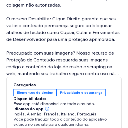
colagem não autorizadas.
O recurso Desabilitar Clique Direito garante que seu
valioso conteúdo permaneça seguro ao bloquear
atalhos de teclado como Copiar, Colar e Ferramentas
de Desenvolvedor para uma proteção aprimorada.
Preocupado com suas imagens? Nosso recurso de
Proteção de Conteúdo resguarda suas imagens,
código e conteúdo da loja de roubo e scraping na
web, mantendo seu trabalho seguro contra uso não
autorizado.
Categorias
Elementos de design
Privacidade e segurança
Proteja seu site hoje e proteja o que é seu.
Disponibilidade:
Esse app está disponível em todo o mundo.
Idiomas do app:
Inglês
,
Alemão
,
Francês
,
Italiano
,
Português
Você pode traduzir todo o conteúdo do aplicativo
exibido no seu site para qualquer idioma.