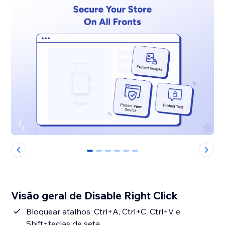
0
1
2
3
4
5
Visão geral de Disable Right Click
Bloquear atalhos: Ctrl+A, Ctrl+C, Ctrl+V e
Shift+teclas de seta