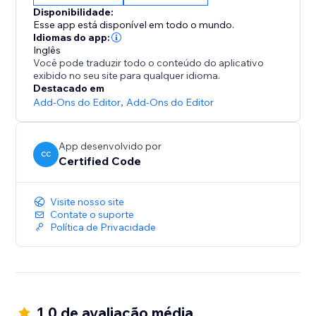
adicione o Convert Case hoje mesmo e experimente
Disponibilidade:
uma conversão de maiúsculas e minúsculas
Esse app está disponível em todo o mundo.
instantânea e perfeita.
Idiomas do app:
Inglês
Você pode traduzir todo o conteúdo do aplicativo
exibido no seu site para qualquer idioma.
Destacado em
Add-Ons do Editor
,
Add-Ons do Editor
App desenvolvido por
CC
Certified Code
Visite nosso site
Contate o suporte
Política de Privacidade
1.0 de avaliação média