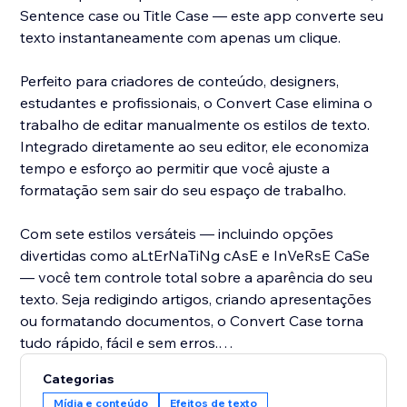
Sentence case ou Title Case — este app converte seu
texto instantaneamente com apenas um clique.
Perfeito para criadores de conteúdo, designers,
estudantes e profissionais, o Convert Case elimina o
trabalho de editar manualmente os estilos de texto.
Integrado diretamente ao seu editor, ele economiza
tempo e esforço ao permitir que você ajuste a
formatação sem sair do seu espaço de trabalho.
Com sete estilos versáteis — incluindo opções
divertidas como aLtErNaTiNg cAsE e InVeRsE CaSe
— você tem controle total sobre a aparência do seu
texto. Seja redigindo artigos, criando apresentações
ou formatando documentos, o Convert Case torna
tudo rápido, fácil e sem erros.
Categorias
Leve sua edição de texto para o próximo nível —
Mídia e conteúdo
Efeitos de texto