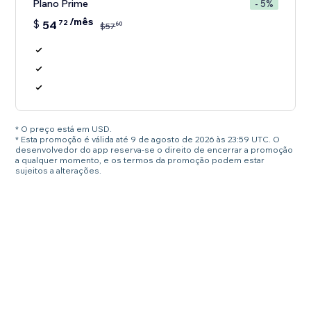
Plano Prime
- 5%
/mês
$
54
72
60
$
57
* O preço está em USD.
* Esta promoção é válida até 9 de agosto de 2026 às 23:59 UTC. O
desenvolvedor do app reserva-se o direito de encerrar a promoção
a qualquer momento, e os termos da promoção podem estar
sujeitos a alterações.