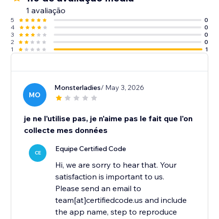
1 avaliação
5
0
4
0
3
0
2
0
1
1
Monsterladies
/ May 3, 2026
MO
je ne l'utilise pas, je n'aime pas le fait que l'on
collecte mes données
Equipe Certified Code
CE
Hi, we are sorry to hear that. Your
satisfaction is important to us.
Please send an email to
team[at]certifiedcode.us and include
the app name, step to reproduce