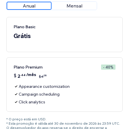
Anual
Mensal
Plano Basic
Grátis
Plano Premium
- 40%
/mês
$
2
44
08
$
4
Appearance customization
Campaign scheduling
Click analytics
* O preço está em USD.
* Esta promoção é válida até 30 de novembro de 2026 às 23:59 UTC.
O desenvolvedor do app reserva-se o direito de encerrar a