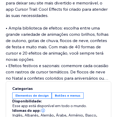
para deixar seu site mais divertido e memorável, o
app Cursor Trail: Cool Effects foi criado para atender
às suas necessidades.
• Ampla biblioteca de efeitos: escolha entre uma
grande variedade de animações como brilhos, folhas
de outono, gotas de chuva, flocos de neve, confetes
de festa e muito mais. Com mais de 40 formas de
cursor e 20 efeitos de animação, você sempre terá
novas opções.
• Efeitos festivos e sazonais: comemore cada ocasião
com rastros de cursor temáticos. De flocos de neve
no Natal a confetes coloridos para aniversários ou
celebrações, você pode trocar de efeito facilmente
Categorias
para combinar com qualquer estação ou evento.
Elementos de design
Botões e menus
Disponibilidade:
Esse app está disponível em todo o mundo.
Idiomas do app:
Inglês
,
Albanês
,
Alemão
,
Árabe
,
Armênio
,
Basco
,