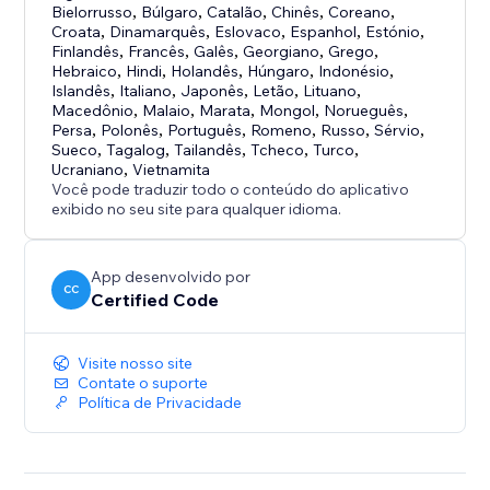
Bielorrusso
,
Búlgaro
,
Catalão
,
Chinês
,
Coreano
,
Croata
,
Dinamarquês
,
Eslovaco
,
Espanhol
,
Estónio
,
Finlandês
,
Francês
,
Galês
,
Georgiano
,
Grego
,
Hebraico
,
Hindi
,
Holandês
,
Húngaro
,
Indonésio
,
Islandês
,
Italiano
,
Japonês
,
Letão
,
Lituano
,
Macedônio
,
Malaio
,
Marata
,
Mongol
,
Norueguês
,
Persa
,
Polonês
,
Português
,
Romeno
,
Russo
,
Sérvio
,
Sueco
,
Tagalog
,
Tailandês
,
Tcheco
,
Turco
,
Ucraniano
,
Vietnamita
Você pode traduzir todo o conteúdo do aplicativo
exibido no seu site para qualquer idioma.
App desenvolvido por
CC
Certified Code
Visite nosso site
Contate o suporte
Política de Privacidade