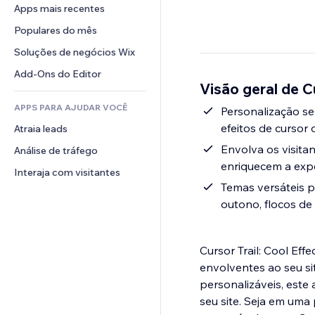
Conversão
Soluções de armazenamento
Apps mais recentes
PDF
Efeitos de imagem
Chat
Dropshipping
Compartilhamento de arquivos
Populares do mês
Botões e menus
Comentários
Preços e assinaturas
Notícias
Banners e selos
Soluções de negócios Wix
Telefone
Financiamento coletivo
Serviços de conteúdo
Calculadoras
Comunidade
Add-Ons do Editor
Alimentos e bebidas
Visão geral de Cu
Efeitos de texto
Busca
Avaliações e depoimentos
APPS PARA AJUDAR VOCÊ
Previsão do tempo
Personalização se
CRM
efeitos de cursor 
Atraia leads
Tabelas e gráficos
Envolva os visitan
Análise de tráfego
enriquecem a exp
Interaja com visitantes
Temas versáteis p
outono, flocos de
Cursor Trail: Cool Eff
envolventes ao seu si
personalizáveis, est
seu site. Seja em uma