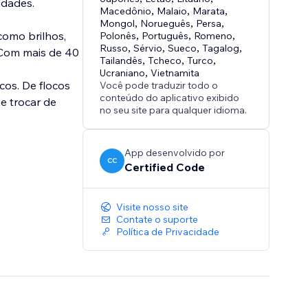
idades.
Macedônio
,
Malaio
,
Marata
,
Mongol
,
Norueguês
,
Persa
,
como brilhos,
Polonês
,
Português
,
Romeno
,
Russo
,
Sérvio
,
Sueco
,
Tagalog
,
. Com mais de 40
Tailandês
,
Tcheco
,
Turco
,
Ucraniano
,
Vietnamita
cos. De flocos
Você pode traduzir todo o
conteúdo do aplicativo exibido
e trocar de
no seu site para qualquer idioma.
App desenvolvido por
CC
Certified Code
Visite nosso site
Contate o suporte
Política de Privacidade