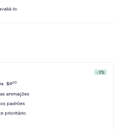
valiá-lo.
- 5%
60
ês
$
9
 as animações
 os padrões
e prioritário