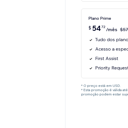
Plano Prime
54
72
$
/mês
$
5
Tudo dos planos
Acesso a especi
First Assist
Priority Reques
* O preço está em USD.
* Esta promoção é válida a
promoção podem estar sujei