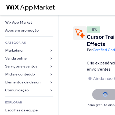
Wix App Market
- 5%
Apps em promoção
Cursor Trai
CATEGORIAS
Effects
Por
Certified Co
Marketing
Venda online
Anúncios
Crie experiênc
Mobile
Serviços e eventos
Apps para lojas
envolventes
Análises
Frete e entrega
Mídia e conteúdo
Hotéis
Ainda não 
Redes sociais
Botões de venda
Eventos
Elementos de design
Galeria
SEO
Cursos online
Restaurantes
Músicas
Mapas e navegação
Comunicação 
Engajamento
Impressão sob demanda
Imobiliária
Podcasts
Privacidade e segurança
Formulários
Listas do site
Contabilidade
EXPLORAR
Meus agendamentos
Fotografia
Relógio
Blog
Plano gratuito disp
Email
Cupons e fidelidade
Escolhas da equipe
Vídeo
Templates de página
Enquetes