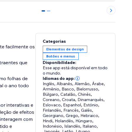
0
1
Categorias
te facilmente os
Elementos de design
Botões e menus
atraentes que
Disponibilidade:
Esse app está disponível em todo
o mundo.
mo folhas de
Idiomas do app:
Inglês
,
Albanês
,
Alemão
,
Árabe
,
al o ano todo
Armênio
,
Basco
,
Bielorrusso
,
Búlgaro
,
Catalão
,
Chinês
,
Coreano
,
Croata
,
Dinamarquês
,
or interativas e
Eslovaco
,
Espanhol
,
Estónio
,
Finlandês
,
Francês
,
Galês
,
eção de efeitos
Georgiano
,
Grego
,
Hebraico
,
s interagem com
Hindi
,
Holandês
,
Húngaro
,
tido e
Indonésio
,
Islandês
,
Italiano
,
Japonês
,
Letão
,
Lituano
,