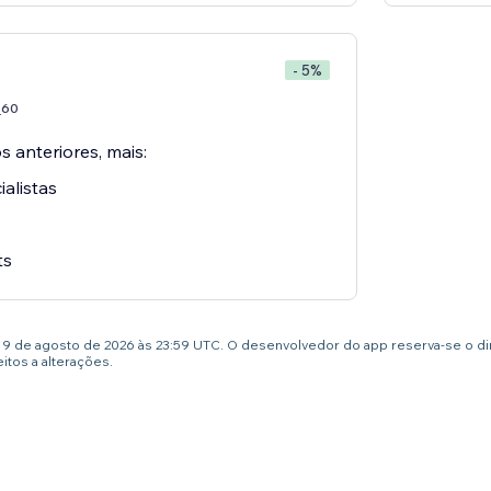
- 5%
60
7
 anteriores, mais:
alistas
ts
té 9 de agosto de 2026 às 23:59 UTC. O desenvolvedor do app reserva-se o d
tos a alterações.