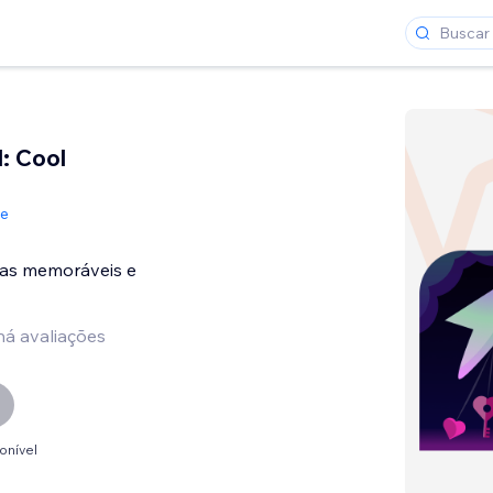
l: Cool
de
ias memoráveis e
há avaliações
onível