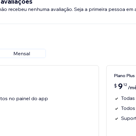
 avaliações
 não recebeu nenhuma avaliação. Seja a primeira pessoa em a
Mensal
Plano Plus
9
12
$
/m
Todas
eitos no painel do app
Todos
Suport