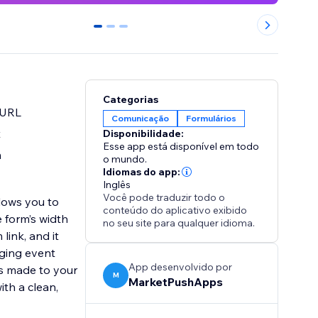
0
1
2
Categorias
 URL
Comunicação
Formulários
t
Disponibilidade:
Esse app está disponível em todo
m
o mundo.
Idiomas do app:
Inglês
Você pode traduzir todo o
lows you to
conteúdo do aplicativo exibido
 form’s width
no seu site para qualquer idioma.
link, and it
aging event
App desenvolvido por
es made to your
M
MarketPushApps
th a clean,