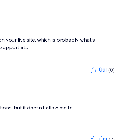
on your live site, which is probably what's
upport at...
Útil
(0)
tions, but it doesn't allow me to.
Útil
(2)