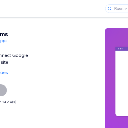
rms
Apps
nnect Google
site
ções
 14 dia(s)