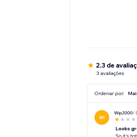
2.3 de avalia
3 avaliações
Ordenar por:
Mai
Wip2000
/ 
WI
Looks gre
So it's to