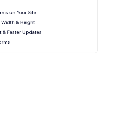
ms on Your Site
 Width & Height
rt & Faster Updates
orms