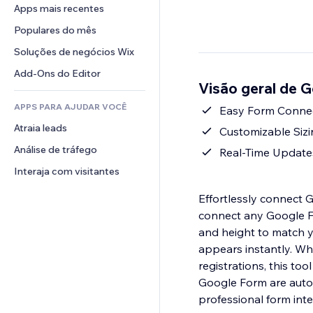
Conversão
Soluções de armazenamento
Apps mais recentes
PDF
Efeitos de imagem
Chat
Dropshipping
Compartilhamento de arquivos
Populares do mês
Botões e menus
Comentários
Preços e assinaturas
Notícias
Banners e selos
Soluções de negócios Wix
Telefone
Financiamento coletivo
Serviços de conteúdo
Calculadoras
Comunidade
Add-Ons do Editor
Alimentos e bebidas
Visão geral de 
Efeitos de texto
Busca
Avaliações e depoimentos
APPS PARA AJUDAR VOCÊ
Previsão do tempo
Easy Form Connect
CRM
Atraia leads
Tabelas e gráficos
Customizable Sizin
Análise de tráfego
Real-Time Update
Interaja com visitantes
Effortlessly connect 
connect any Google Fo
and height to match yo
appears instantly. Wh
registrations, this t
Google Form are autom
professional form inte