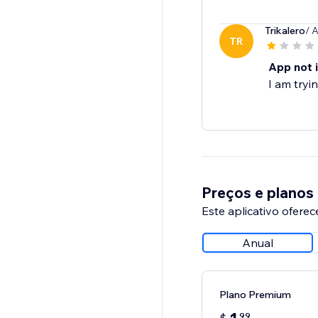
Trikalero
/ 
TR
App not i
I am tryi
Preços e planos
Este aplicativo oferec
Anual
Plano Premium
99