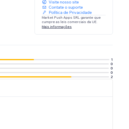
Visite nosso site
Contate o suporte
Política de Privacidade
Market Push Apps SRL garante que
cumpre as leis comerciais da UE.
Mais informações
1
0
0
0
2