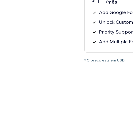
1
$
/mês
Add Google For
Unlock Custom
Priority Suppo
Add Multiple F
* O preço está em USD.