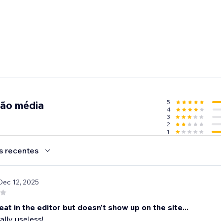
5
ção média
4
3
2
1
s recentes
Dec 12, 2025
at in the editor but doesn't show up on the site...
tally useless!