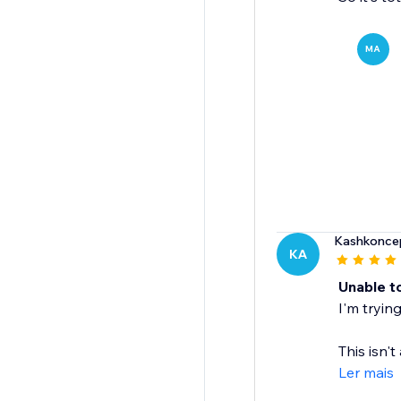
MA
Kashkonce
KA
Unable to
I'm trying
This isn't
Ler mais