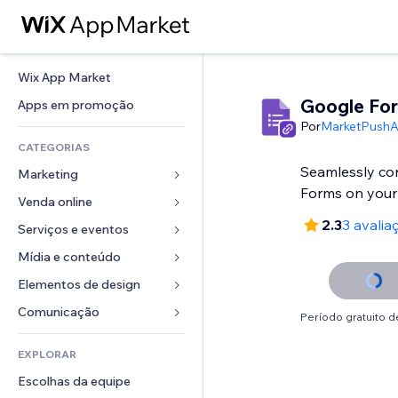
Wix App Market
Google Fo
Apps em promoção
Por
MarketPush
CATEGORIAS
Seamlessly co
Marketing
Forms on your 
Venda online
Anúncios
2.3
3 avalia
Mobile
Serviços e eventos
Apps para lojas
Análises
Frete e entrega
Mídia e conteúdo
Hotéis
Redes sociais
Botões de venda
Eventos
Elementos de design
Galeria
SEO
Cursos online
Restaurantes
Músicas
Mapas e navegação
Comunicação 
Período gratuito de
Engajamento
Impressão sob demanda
Imobiliária
Podcasts
Privacidade e segurança
Formulários
Listas do site
Contabilidade
EXPLORAR
Meus agendamentos
Fotografia
Relógio
Blog
Email
Cupons e fidelidade
Escolhas da equipe
Vídeo
Templates de página
Enquetes