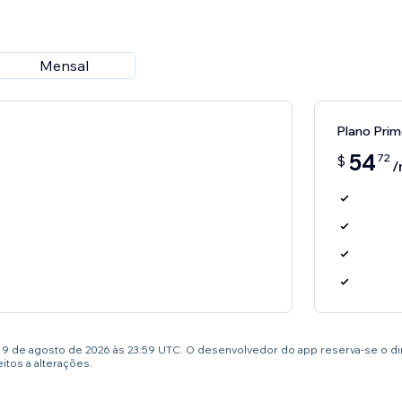
Mensal
Plano Prim
54
72
$
/
té 9 de agosto de 2026 às 23:59 UTC. O desenvolvedor do app reserva-se o d
tos a alterações.