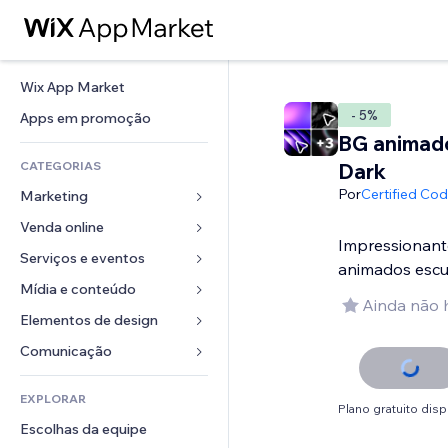
Wix App Market
- 5%
Apps em promoção
BG animado
CATEGORIAS
Dark
Por
Certified Co
Marketing
Venda online
Anúncios
Impressionant
Mobile
Serviços e eventos
Apps para lojas
animados escu
Análises
Frete e entrega
Mídia e conteúdo
Hotéis
Ainda não 
Redes sociais
Botões de venda
Eventos
Elementos de design
Galeria
SEO
Cursos online
Restaurantes
Músicas
Mapas e navegação
Comunicação 
Engajamento
Impressão sob demanda
Imobiliária
Podcasts
Privacidade e segurança
Formulários
Listas do site
Contabilidade
EXPLORAR
Meus agendamentos
Fotografia
Relógio
Blog
Plano gratuito disp
Email
Cupons e fidelidade
Escolhas da equipe
Vídeo
Templates de página
Enquetes