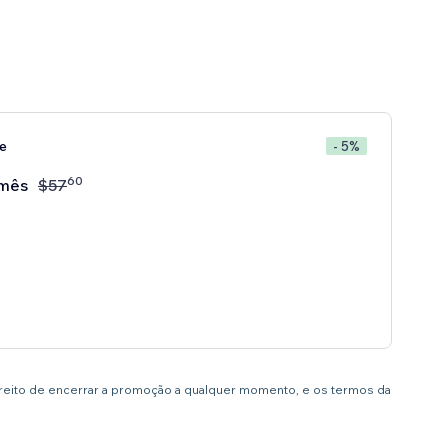
e
- 5%
60
mês
$
57
ireito de encerrar a promoção a qualquer momento, e os termos da