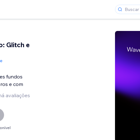
: Glitch e
de
es fundos
ros e com
há avaliações
onível