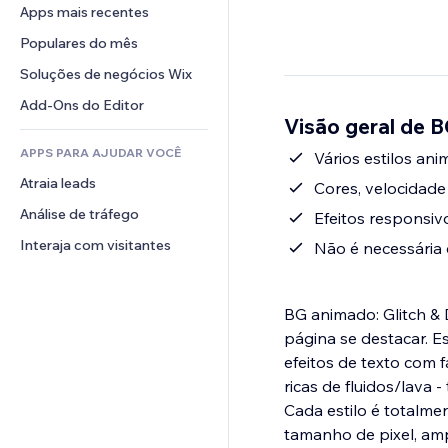
Conversão
Soluções de armazenamento
Apps mais recentes
PDF
Efeitos de imagem
Chat
Dropshipping
Compartilhamento de arquivos
Populares do mês
Botões e menus
Comentários
Preços e assinaturas
Notícias
Banners e selos
Soluções de negócios Wix
Telefone
Financiamento coletivo
Serviços de conteúdo
Calculadoras
Comunidade
Add-Ons do Editor
Alimentos e bebidas
Visão geral de B
Efeitos de texto
Busca
Avaliações e depoimentos
APPS PARA AJUDAR VOCÊ
Previsão do tempo
Vários estilos ani
CRM
Atraia leads
Tabelas e gráficos
Cores, velocidade
Análise de tráfego
Efeitos responsiv
Interaja com visitantes
Não é necessária
BG animado: Glitch &
página se destacar. E
efeitos de texto com 
ricas de fluidos/lava 
Cada estilo é totalmen
tamanho de pixel, amp