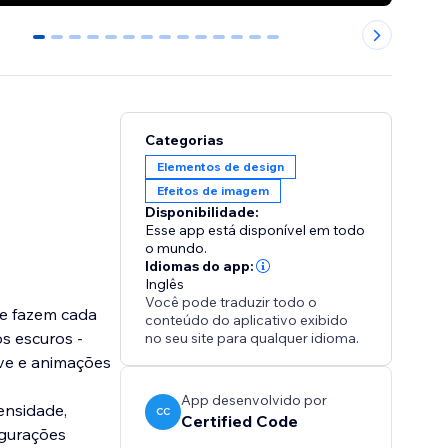
0
1
2
3
4
5
6
7
8
9
10
11
12
13
Categorias
Elementos de design
Efeitos de imagem
Disponibilidade:
Esse app está disponível em todo
o mundo.
Idiomas do app:
Inglês
Você pode traduzir todo o
ue fazem cada
conteúdo do aplicativo exibido
s escuros -
no seu site para qualquer idioma.
ave e animações
App desenvolvido por
ensidade,
CC
Certified Code
igurações