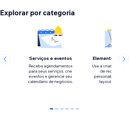
Explorar por categoria
Serviços e eventos
Elementos de d
Receba agendamentos
Use a criatividade 
para seus serviços, crie
de recursos pa
eventos e gerencie seu
personalizar o esti
calendário de negócios.
0
1
2
3
4
5