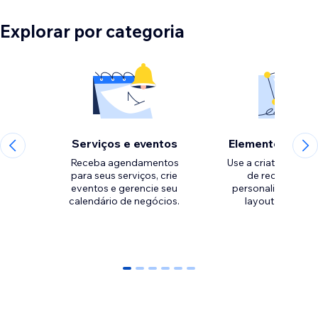
Explorar por categoria
Serviços e eventos
Elementos de d
Receba agendamentos
Use a criatividade 
para seus serviços, crie
de recursos pa
eventos e gerencie seu
personalizar o esti
calendário de negócios.
0
1
2
3
4
5