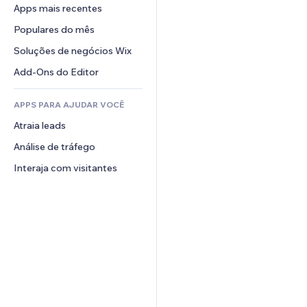
Conversão
Soluções de armazenamento
Apps mais recentes
PDF
Efeitos de imagem
Chat
Dropshipping
Compartilhamento de arquivos
Populares do mês
Botões e menus
Comentários
Preços e assinaturas
Notícias
Banners e selos
Soluções de negócios Wix
Telefone
Financiamento coletivo
Serviços de conteúdo
Calculadoras
Comunidade
Add-Ons do Editor
Alimentos e bebidas
Efeitos de texto
Busca
Avaliações e depoimentos
APPS PARA AJUDAR VOCÊ
Previsão do tempo
CRM
Atraia leads
Tabelas e gráficos
Análise de tráfego
Interaja com visitantes