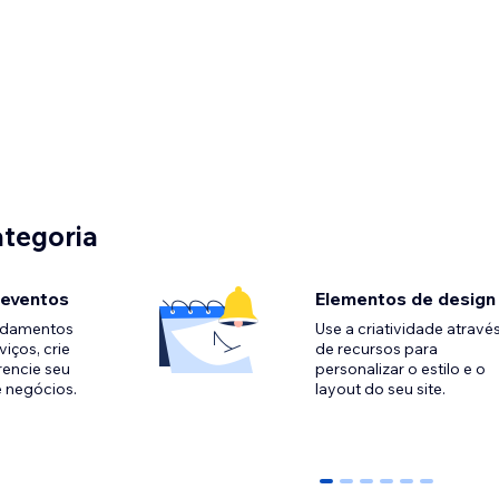
ategoria
 eventos
Elementos de design
ndamentos
Use a criatividade atravé
viços, crie
de recursos para
rencie seu
personalizar o estilo e o
e negócios.
0
1
2
3
4
5