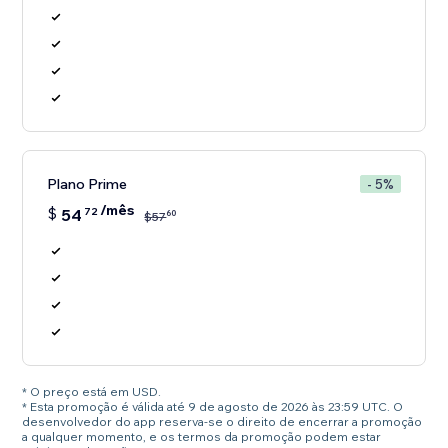
Plano Prime
- 5%
/mês
$
54
72
60
$
57
* O preço está em USD.
* Esta promoção é válida até 9 de agosto de 2026 às 23:59 UTC. O
desenvolvedor do app reserva-se o direito de encerrar a promoção
a qualquer momento, e os termos da promoção podem estar