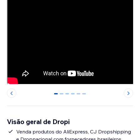
0
1
2
3
4
5
Visão geral de Dropi
Venda produtos do AliExpress, CJ Dropshipping
e Dropnacional com fornecedores brasileiros