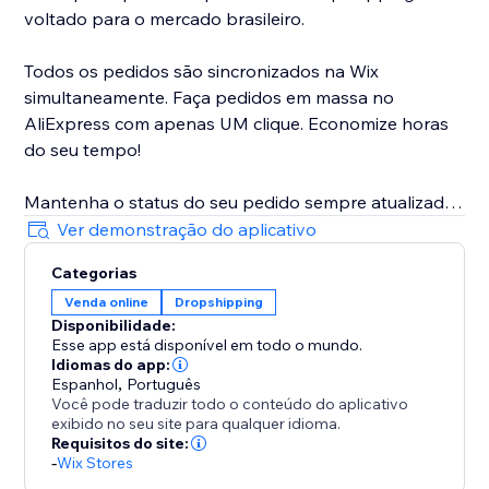
voltado para o mercado brasileiro.
Todos os pedidos são sincronizados na Wix
simultaneamente. Faça pedidos em massa no
AliExpress com apenas UM clique. Economize horas
do seu tempo!
Mantenha o status do seu pedido sempre atualizado
de forma automática.
Ver demonstração do aplicativo
Categorias
A integração com o Google Translate permite que
Venda online
Dropshipping
você traduza o texto dos produtos de forma
Disponibilidade:
automática.
Esse app está disponível em todo o mundo.
Idiomas do app:
Envie uma mensagem automática para o fornecedor
Espanhol
,
Português
Você pode traduzir todo o conteúdo do aplicativo
informando que sua loja trabalha com Dropshipping.
exibido no seu site para qualquer idioma.
Isso pode evitar problemas antes que eles ocorram.
Requisitos do site:
-
Wix Stores