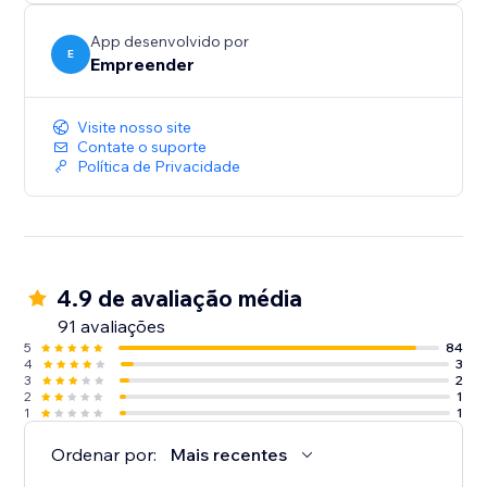
Receba um alerta a cada alteração de preço dos seus
fornecedores.
App desenvolvido por
E
Empreender
Sincronize o estoque do fornecedor com a sua loja de
dropshipping.
Visite nosso site
Contate o suporte
O Dropi sincroniza automaticamente o código de
Política de Privacidade
rastreio do fornecedor.
4.9 de avaliação média
91 avaliações
5
84
4
3
3
2
2
1
1
1
Ordenar por:
Mais recentes