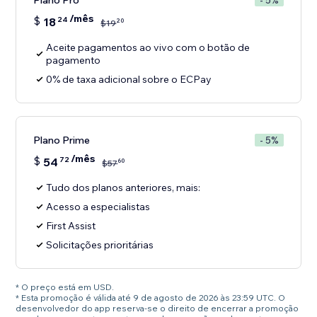
Plano Pro
- 5%
/mês
$
18
24
20
$
19
Aceite pagamentos ao vivo com o botão de
pagamento
0% de taxa adicional sobre o ECPay
Plano Prime
- 5%
/mês
$
54
72
60
$
57
Tudo dos planos anteriores, mais:
Acesso a especialistas
First Assist
Solicitações prioritárias
* O preço está em USD.
* Esta promoção é válida até 9 de agosto de 2026 às 23:59 UTC. O
desenvolvedor do app reserva-se o direito de encerrar a promoção