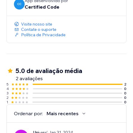
App desenvolvido por
CC
Certified Code
Visite nosso site
Contate o suporte
Política de Privacidade
5.0 de avaliação média
2 avaliações
5
2
4
0
3
0
2
0
1
0
Ordenar por:
Mais recentes
Uni-yu
/ Jan 31, 2024