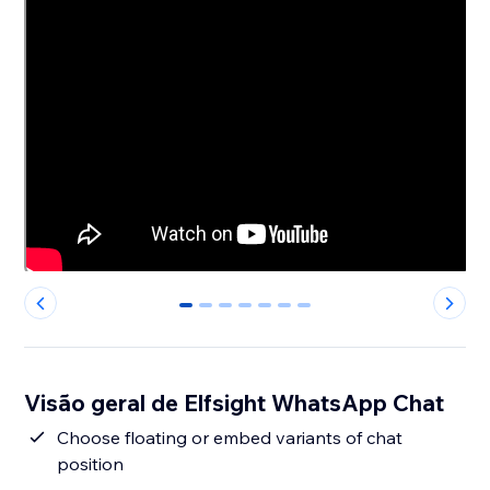
0
1
2
3
4
5
6
Visão geral de Elfsight WhatsApp Chat
Сhoose floating or embed variants of chat
position