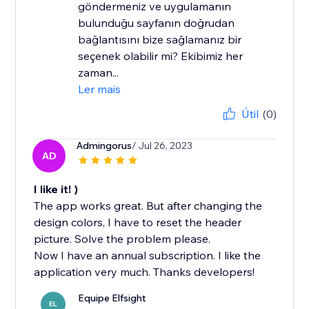
göndermeniz ve uygulamanın
bulunduğu sayfanın doğrudan
bağlantısını bize sağlamanız bir
seçenek olabilir mi? Ekibimiz her
zaman...
Ler mais
Útil
(0)
Admingorus
/ Jul 26, 2023
AD
I like it! )
The app works great. But after changing the
design colors, I have to reset the header
picture. Solve the problem please.
Now I have an annual subscription. I like the
application very much. Thanks developers!
Equipe Elfsight
EL