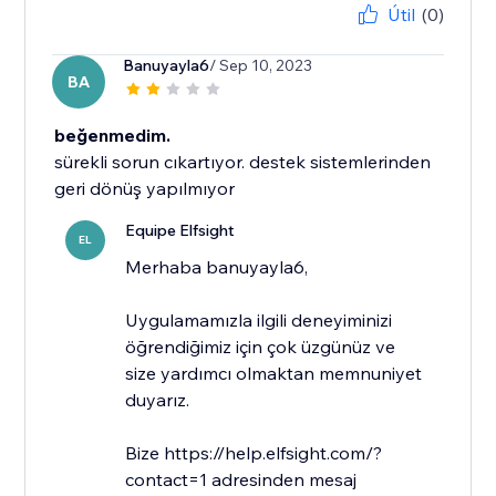
Útil
(0)
Banuyayla6
/ Sep 10, 2023
BA
beğenmedim.
sürekli sorun cıkartıyor. destek sistemlerinden
geri dönüş yapılmıyor
Equipe Elfsight
EL
​Merhaba banuyayla6,
Uygulamamızla ilgili deneyiminizi
öğrendiğimiz için çok üzgünüz ve
size yardımcı olmaktan memnuniyet
duyarız.
Bize https://help.elfsight.com/?
contact=1 adresinden mesaj