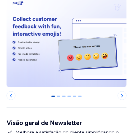
0
1
2
3
4
5
Visão geral de Newsletter
Melhore a satisfação do cliente simplificando o