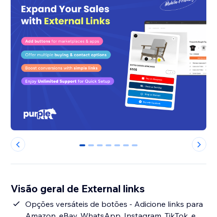
0
1
2
3
4
5
6
Visão geral de External links
Opções versáteis de botões - Adicione links para
Amazon, eBay, WhatsApp, Instagram, TikTok, e