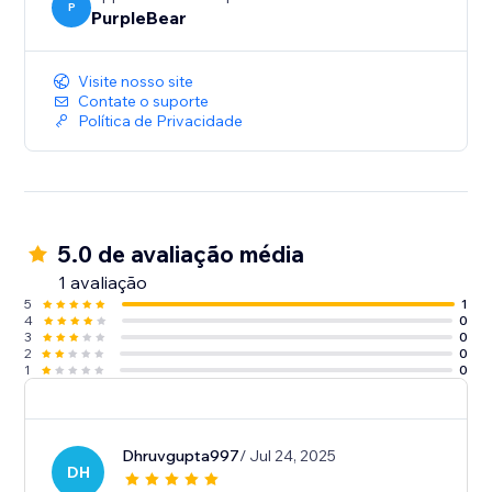
P
PurpleBear
Visite nosso site
Contate o suporte
Política de Privacidade
5.0 de avaliação média
1 avaliação
5
1
4
0
3
0
2
0
1
0
Dhruvgupta997
/ Jul 24, 2025
DH