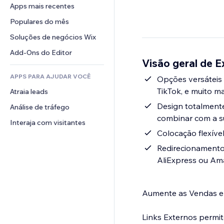
Conversão
Soluções de armazenamento
Apps mais recentes
PDF
Efeitos de imagem
Chat
Dropshipping
Compartilhamento de arquivos
Populares do mês
Botões e menus
Comentários
Preços e assinaturas
Notícias
Banners e selos
Soluções de negócios Wix
Telefone
Financiamento coletivo
Serviços de conteúdo
Calculadoras
Comunidade
Add-Ons do Editor
Alimentos e bebidas
Visão geral de Ex
Efeitos de texto
Busca
Avaliações e depoimentos
APPS PARA AJUDAR VOCÊ
Previsão do tempo
Opções versáteis 
CRM
TikTok, e muito ma
Atraia leads
Tabelas e gráficos
Design totalmente
Análise de tráfego
combinar com a s
Interaja com visitantes
Colocação flexível
Redirecionamentos
AliExpress ou Ama
Aumente as Vendas e 
Links Externos permi