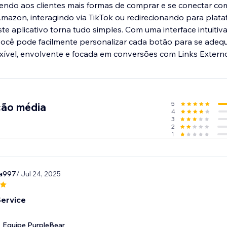
endo aos clientes mais formas de comprar e se conectar com
Amazon, interagindo via TikTok ou redirecionando para pla
te aplicativo torna tudo simples. Com uma interface intuitiva
você pode facilmente personalizar cada botão para se adeq
lexível, envolvente e focada em conversões com Links Extern
5
ção média
4
3
2
1
a997
/ Jul 24, 2025
ervice
Equipe PurpleBear