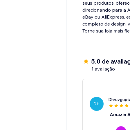
seus produtos, oferec
direcionando para a 
eBay ou AliExpress, es
completo de design, 
Torne sua loja mais f
5.0 de avalia
1 avaliação
Dhruvgupt
DH
Amazin S