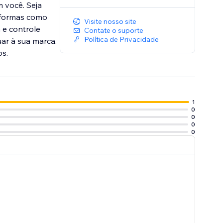
 você. Seja
taformas como
Visite nosso site
 e controle
Contate o suporte
Política de Privacidade
uar à sua marca.
os.
1
0
0
0
0