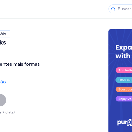
 Wix
nks
ientes mais formas
ção
 7 dia(s)