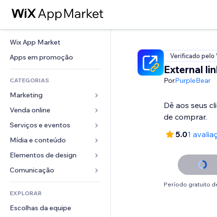
Wix App Market
Verificado pelo
Apps em promoção
External li
Por
PurpleBear
CATEGORIAS
Marketing
Dê aos seus cl
Venda online
Anúncios
de comprar.
Mobile
Serviços e eventos
Apps para lojas
5.0
1 avalia
Análises
Frete e entrega
Mídia e conteúdo
Hotéis
Redes sociais
Botões de venda
Eventos
Elementos de design
Galeria
SEO
Cursos online
Restaurantes
Músicas
Mapas e navegação
Comunicação 
Engajamento
Impressão sob demanda
Imobiliária
Podcasts
Privacidade e segurança
Formulários
Período gratuito de
Listas do site
Contabilidade
EXPLORAR
Meus agendamentos
Fotografia
Relógio
Blog
Email
Cupons e fidelidade
Escolhas da equipe
Vídeo
Templates de página
Enquetes