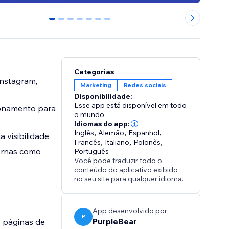
0
1
2
3
4
5
6
Categorias
Instagram,
Marketing
Redes sociais
Disponibilidade:
Esse app está disponível em todo
cionamento para
o mundo.
Idiomas do app:
Inglês
,
Alemão
,
Espanhol
,
 visibilidade.
Francês
,
Italiano
,
Polonês
,
ternas como
Português
Você pode traduzir todo o
conteúdo do aplicativo exibido
no seu site para qualquer idioma.
App desenvolvido por
P
PurpleBear
s páginas de