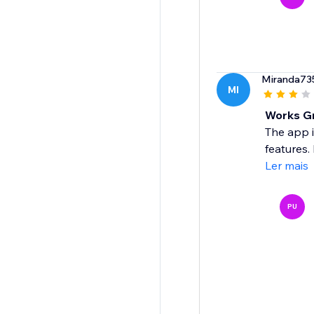
Miranda73
MI
Works Gr
The app i
features.
Ler mais
PU