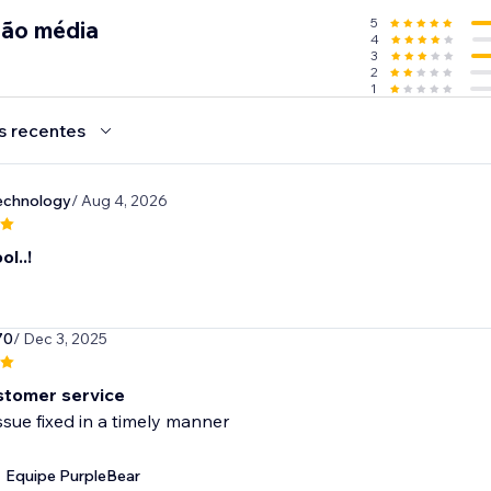
5
ção média
4
3
2
1
s recentes
echnology
/ Aug 4, 2026
ol..!
70
/ Dec 3, 2025
stomer service
sue fixed in a timely manner
Equipe PurpleBear