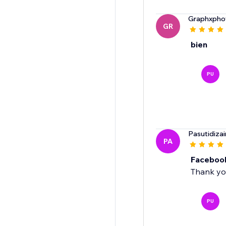
Graphxpho
GR
bien
PU
Pasutidiza
PA
Faceboo
Thank you
PU