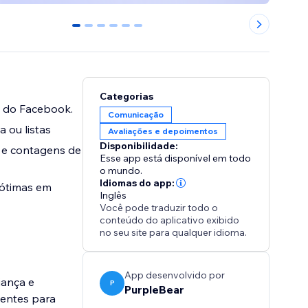
0
1
2
3
4
5
Categorias
e do Facebook.
Comunicação
a ou listas
Avaliações e depoimentos
Disponibilidade:
s e contagens de
Esse app está disponível em todo
o mundo.
Idiomas do app:
 ótimas em
Inglês
Você pode traduzir todo o
conteúdo do aplicativo exibido
no seu site para qualquer idioma.
App desenvolvido por
iança e
P
PurpleBear
ientes para