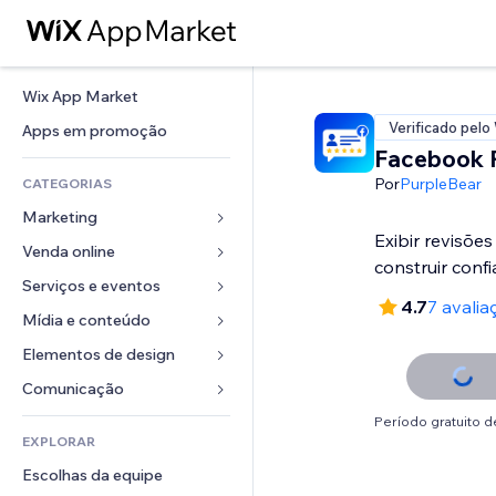
Wix App Market
Verificado pelo
Apps em promoção
Facebook 
Por
PurpleBear
CATEGORIAS
Marketing
Exibir revisõe
Venda online
Anúncios
construir confi
Mobile
Serviços e eventos
Apps para lojas
4.7
7 avalia
Análises
Frete e entrega
Mídia e conteúdo
Hotéis
Redes sociais
Botões de venda
Eventos
Elementos de design
Galeria
SEO
Cursos online
Restaurantes
Músicas
Mapas e navegação
Comunicação 
Engajamento
Impressão sob demanda
Imobiliária
Podcasts
Privacidade e segurança
Formulários
Período gratuito de
Listas do site
Contabilidade
EXPLORAR
Meus agendamentos
Fotografia
Relógio
Blog
Email
Cupons e fidelidade
Escolhas da equipe
Vídeo
Templates de página
Enquetes