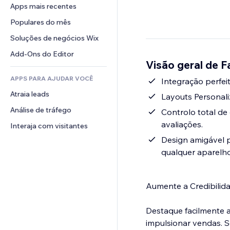
Conversão
Soluções de armazenamento
Apps mais recentes
PDF
Efeitos de imagem
Chat
Dropshipping
Compartilhamento de arquivos
Populares do mês
Botões e menus
Comentários
Preços e assinaturas
Notícias
Banners e selos
Soluções de negócios Wix
Telefone
Financiamento coletivo
Serviços de conteúdo
Calculadoras
Comunidade
Add-Ons do Editor
Alimentos e bebidas
Visão geral de 
Efeitos de texto
Busca
Avaliações e depoimentos
APPS PARA AJUDAR VOCÊ
Previsão do tempo
Integração perfei
CRM
Atraia leads
Tabelas e gráficos
Layouts Personalizá
Análise de tráfego
Controlo total de 
avaliações.
Interaja com visitantes
Design amigável p
qualquer aparelh
Aumente a Credibilid
Destaque facilmente a
impulsionar vendas. S