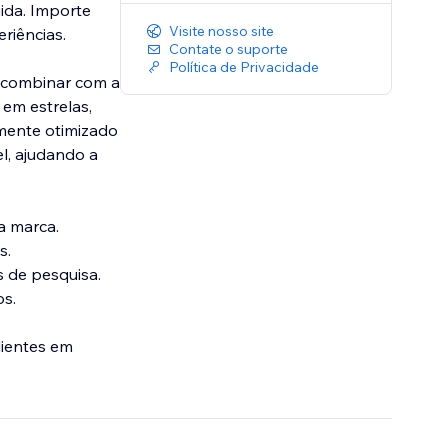
uida. Importe
Visite nosso site
riências.
Contate o suporte
Política de Privacidade
a combinar com a
em estrelas,
mente otimizado
l, ajudando a
a marca.
s.
 de pesquisa.
os.
lientes em