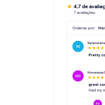
4.7 de avalia
7 avaliações
Ordenar por:
Mai
Serenstart
SE
Pretty co
Horsewise
HO
great cu
Had my is
PU