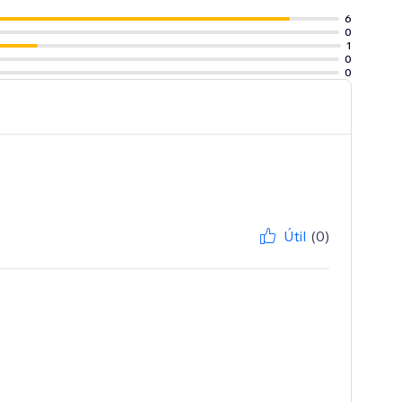
6
0
1
0
0
Útil
(0)