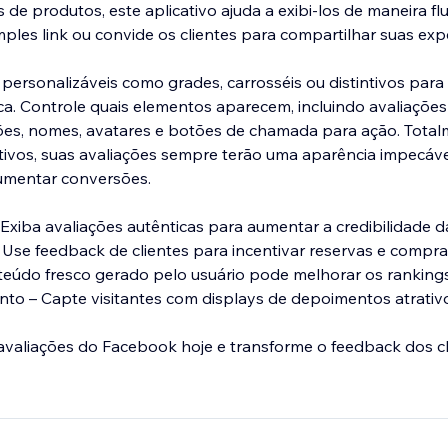
s de produtos, este aplicativo ajuda a exibi-los de maneira fl
ples link ou convide os clientes para compartilhar suas expe
 personalizáveis como grades, carrosséis ou distintivos par
a. Controle quais elementos aparecem, incluindo avaliações 
ões, nomes, avatares e botões de chamada para ação. Total
tivos, suas avaliações sempre terão uma aparência impecáve
aumentar conversões.
Exiba avaliações autênticas para aumentar a credibilidade d
se feedback de clientes para incentivar reservas e compra
eúdo fresco gerado pelo usuário pode melhorar os rankings
to – Capte visitantes com displays de depoimentos atrativ
avaliações do Facebook hoje e transforme o feedback dos c