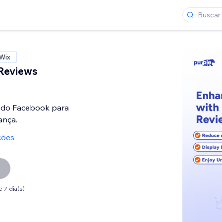
 Wix
Reviews
s do Facebook para
ança.
ções
 7 dia(s)