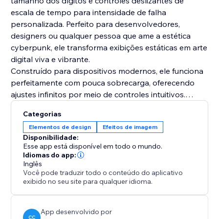
tamanho dos dígitos e controles deslizantes de
escala de tempo para intensidade de falha
personalizada. Perfeito para desenvolvedores,
designers ou qualquer pessoa que ame a estética
cyberpunk, ele transforma exibições estáticas em arte
digital viva e vibrante.
Construído para dispositivos modernos, ele funciona
perfeitamente com pouca sobrecarga, oferecendo
ajustes infinitos por meio de controles intuitivos.
Mergulhe no caos da visualização de código
Categorias
defeituosa – ideal para papéis de parede,
Elementos de design
Efeitos de imagem
demonstrações ou entretenimento ocioso.
Disponibilidade:
Esse app está disponível em todo o mundo.
Idiomas do app:
Inglês
Você pode traduzir todo o conteúdo do aplicativo
exibido no seu site para qualquer idioma.
App desenvolvido por
CC