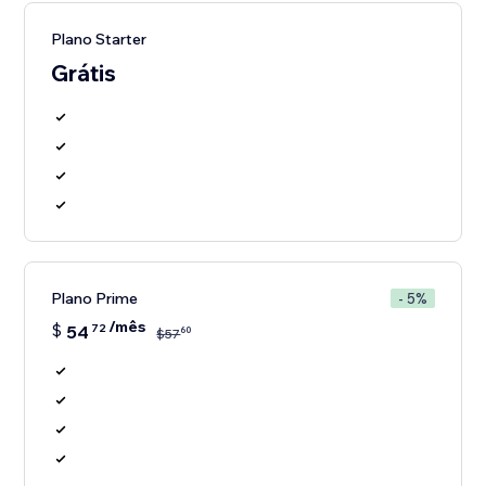
Plano Starter
Grátis
Plano Prime
- 5%
/mês
$
54
72
60
$
57