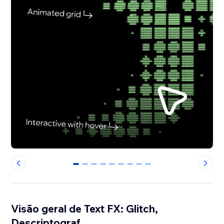
0
1
2
3
4
5
6
7
8
Visão geral de Text FX: Glitch,
Descriptograf