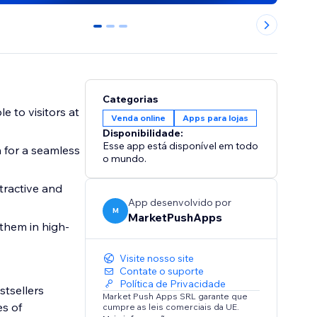
0
1
2
Categorias
e to visitors at
Venda online
Apps para lojas
Disponibilidade:
Esse app está disponível em todo
n for a seamless
o mundo.
ttractive and
App desenvolvido por
M
MarketPushApps
them in high-
Visite nosso site
Contate o suporte
Política de Privacidade
stsellers
Market Push Apps SRL garante que
es of
cumpre as leis comerciais da UE.