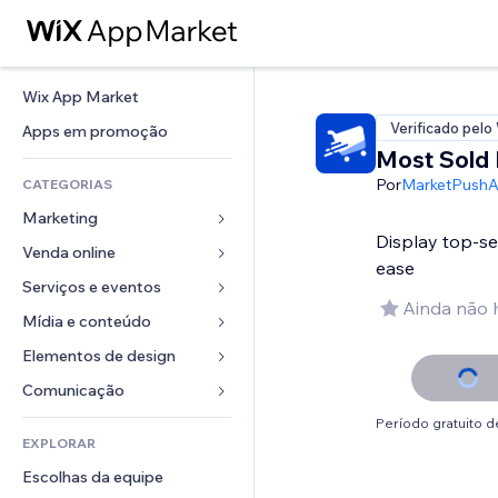
Wix App Market
Verificado pelo
Apps em promoção
Most Sold 
Por
MarketPush
CATEGORIAS
Marketing
Display top-se
Venda online
Anúncios
ease
Mobile
Serviços e eventos
Apps para lojas
Ainda não 
Análises
Frete e entrega
Mídia e conteúdo
Hotéis
Redes sociais
Botões de venda
Eventos
Elementos de design
Galeria
SEO
Cursos online
Restaurantes
Músicas
Mapas e navegação
Comunicação 
Engajamento
Impressão sob demanda
Imobiliária
Podcasts
Privacidade e segurança
Formulários
Período gratuito de
Listas do site
Contabilidade
EXPLORAR
Meus agendamentos
Fotografia
Relógio
Blog
Email
Cupons e fidelidade
Escolhas da equipe
Vídeo
Templates de página
Enquetes