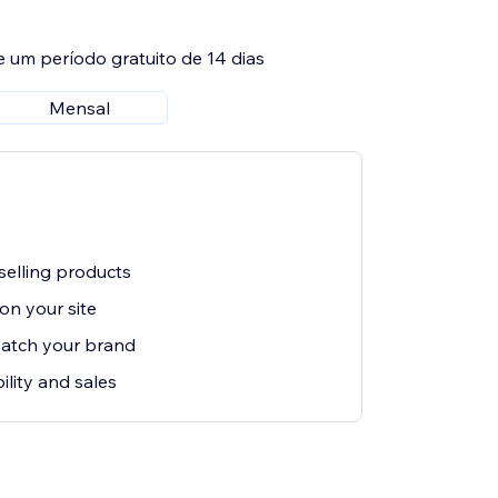
e um período gratuito de 14 dias
Mensal
elling products
n your site
atch your brand
ility and sales