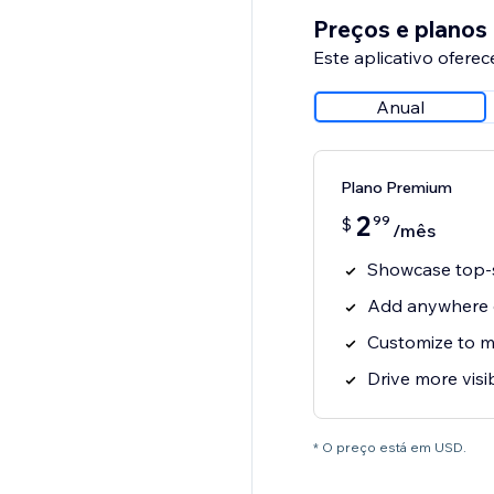
Preços e planos
Este aplicativo oferec
Anual
Plano Premium
2
99
$
/mês
Showcase top-s
Add anywhere o
Customize to m
Drive more visib
* O preço está em USD.