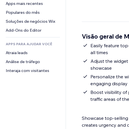
Conversão
Soluções de armazenamento
Apps mais recentes
PDF
Efeitos de imagem
Chat
Dropshipping
Compartilhamento de arquivos
Populares do mês
Botões e menus
Comentários
Preços e assinaturas
Notícias
Banners e selos
Soluções de negócios Wix
Telefone
Financiamento coletivo
Serviços de conteúdo
Calculadoras
Comunidade
Add-Ons do Editor
Alimentos e bebidas
Visão geral de 
Efeitos de texto
Busca
Avaliações e depoimentos
APPS PARA AJUDAR VOCÊ
Previsão do tempo
Easily feature top
CRM
all times
Atraia leads
Tabelas e gráficos
Adjust the widget 
Análise de tráfego
showcase
Interaja com visitantes
Personalize the wi
engaging display
Boost visibility 
traffic areas of the
Showcase top-selling p
creates urgency and d