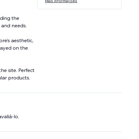
Mais informações
iding the
gn and needs.
ore’s aesthetic,
layed on the
e site. Perfect
lar products.
valiá-lo.