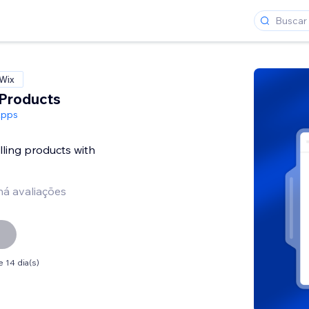
 Wix
Products
Apps
lling products with
há avaliações
 14 dia(s)