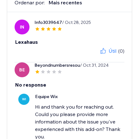
Ordenar por:
Mais recentes
Info3039647
/ Oct 28, 2025
IN
Lexahaus
Útil
(0)
Beyondnumbersresou
/ Oct 31, 2024
BE
No response
Equipe Wix
WI
Hi and thank you for reaching out.
Could you please provide more
information about the issue you've
experienced with this add-on? Thank
you.