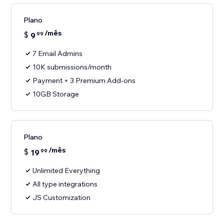
Plano
/mês
$
9
99
7 Email Admins
10K submissions/month
Payment + 3 Premium Add-ons
10GB Storage
Plano
/mês
$
19
99
Unlimited Everything
All type integrations
JS Customization