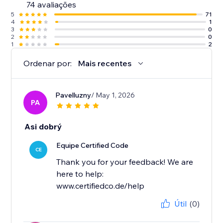
74 avaliações
5
71
4
1
3
0
2
0
1
2
Ordenar por:
Mais recentes
Pavelluzny
/ May 1, 2026
PA
Asi dobrý
Equipe Certified Code
CE
Thank you for your feedback! We are
here to help:
www.certifiedco.de/help
Útil
(0)