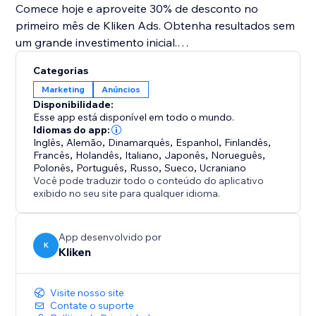
Comece hoje e aproveite 30% de desconto no
primeiro mês de Kliken Ads. Obtenha resultados sem
um grande investimento inicial.
Benefícios:
Categorias
- Gere mais vendas na sua loja online
Marketing
Anúncios
- Aumente o número de reservas
Disponibilidade:
- Obtenha mais leads
Esse app está disponível em todo o mundo.
- Totalmente integrado no seu site. Crie e gerencie
Idiomas do app:
Inglês
,
Alemão
,
Dinamarquês
,
Espanhol
,
Finlandês
,
campanhas diretamente a partir da app.
Francês
,
Holandês
,
Italiano
,
Japonês
,
Norueguês
,
- Resultados transparentes. Vendas, reservas,
Polonês
,
Português
,
Russo
,
Sueco
,
Ucraniano
chamadas e formulários de contacto são detetados
Você pode traduzir todo o conteúdo do aplicativo
exibido no seu site para qualquer idioma.
automaticamente.
App desenvolvido por
K
Kliken
Visite nosso site
Contate o suporte