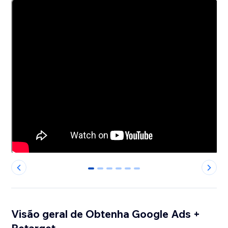
0
1
2
3
4
5
Visão geral de Obtenha Google Ads +