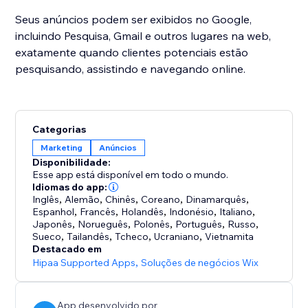
Seus anúncios podem ser exibidos no Google,
incluindo Pesquisa, Gmail e outros lugares na web,
exatamente quando clientes potenciais estão
pesquisando, assistindo e navegando online.
​ ​
Categorias
Marketing
Anúncios
Disponibilidade:
Esse app está disponível em todo o mundo.
Idiomas do app:
Inglês
,
Alemão
,
Chinês
,
Coreano
,
Dinamarquês
,
Espanhol
,
Francês
,
Holandês
,
Indonésio
,
Italiano
,
Japonês
,
Norueguês
,
Polonês
,
Português
,
Russo
,
Sueco
,
Tailandês
,
Tcheco
,
Ucraniano
,
Vietnamita
Destacado em
Hipaa Supported Apps
,
Soluções de negócios Wix
App desenvolvido por