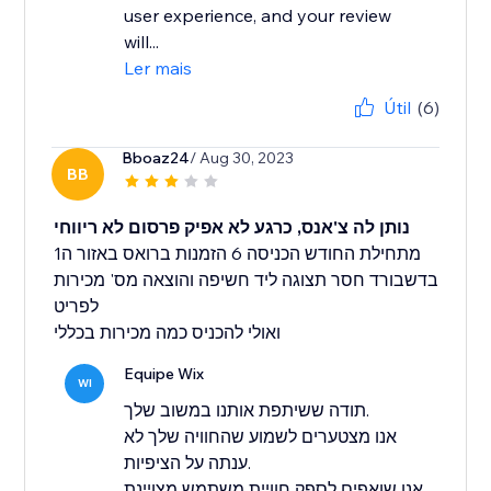
user experience, and your review
will...
Ler mais
Útil
(6)
Bboaz24
/ Aug 30, 2023
BB
נותן לה צ'אנס, כרגע לא אפיק פרסום לא ריווחי
מתחילת החודש הכניסה 6 הזמנות ברואס באזור ה1
בדשבורד חסר תצוגה ליד חשיפה והוצאה מס' מכירות
לפריט
ואולי להכניס כמה מכירות בכללי
Equipe Wix
WI
תודה ששיתפת אותנו במשוב שלך.
אנו מצטערים לשמוע שהחוויה שלך לא
ענתה על הציפיות.
אנו שואפים לספק חוויית משתמש מצויינת