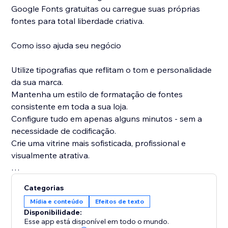
Google Fonts gratuitas ou carregue suas próprias
fontes para total liberdade criativa.
Como isso ajuda seu negócio
Utilize tipografias que reflitam o tom e personalidade
da sua marca.
Mantenha um estilo de formatação de fontes
consistente em toda a sua loja.
Configure tudo em apenas alguns minutos - sem a
necessidade de codificação.
Crie uma vitrine mais sofisticada, profissional e
visualmente atrativa.
Instale o Google Fonts hoje para elevar a sua
Categorias
tipografia, fortalecer a identidade da sua marca e
Mídia e conteúdo
Efeitos de texto
fazer com que cada elemento da sua loja tenha um
Disponibilidade:
visual verdadeiramente alinhado com a sua marca.
Esse app está disponível em todo o mundo.