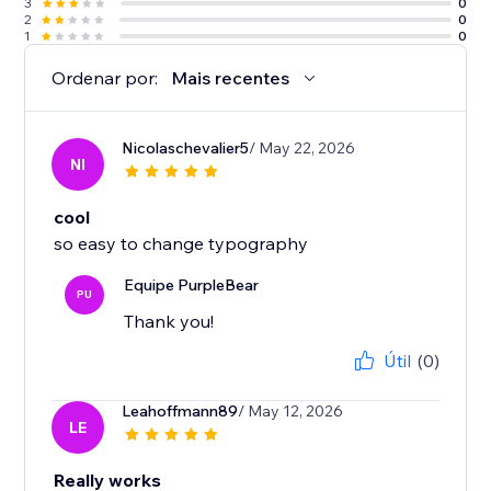
3
0
2
0
1
0
Ordenar por:
Mais recentes
Nicolaschevalier5
/ May 22, 2026
NI
cool
so easy to change typography
Equipe PurpleBear
PU
Thank you!
Útil
(0)
Leahoffmann89
/ May 12, 2026
LE
Really works