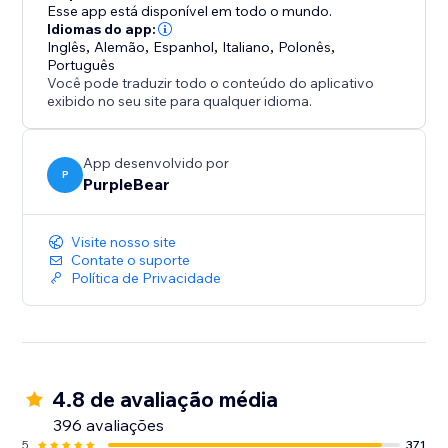
funcionalidade e design para ajudar você a exibir
Esse app está disponível em todo o mundo.
avaliações, classificações e depoimentos de clientes
Idiomas do app:
Inglês
,
Alemão
,
Espanhol
,
Italiano
,
Polonês
,
de forma clara e profissional.
Português
Você pode traduzir todo o conteúdo do aplicativo
Adicione um widget de avaliações do Google ou um
exibido no seu site para qualquer idioma.
slider de avaliações ao seu site e transforme feedback
real em uma poderosa ferramenta para aumentar a
App desenvolvido por
confiança e as vendas.
P
PurpleBear
Visite nosso site
Contate o suporte
Política de Privacidade
4.8 de avaliação média
396 avaliações
5
371