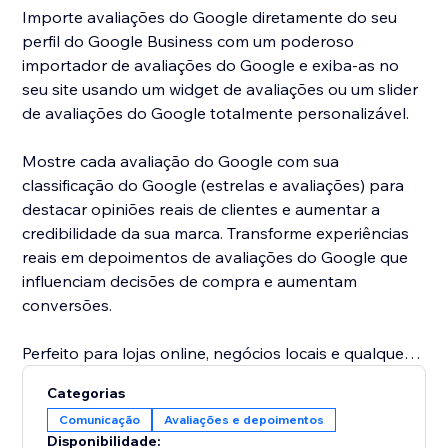
Importe avaliações do Google diretamente do seu
perfil do Google Business com um poderoso
importador de avaliações do Google e exiba-as no
seu site usando um widget de avaliações ou um slider
de avaliações do Google totalmente personalizável.
Mostre cada avaliação do Google com sua
classificação do Google (estrelas e avaliações) para
destacar opiniões reais de clientes e aumentar a
credibilidade da sua marca. Transforme experiências
reais em depoimentos de avaliações do Google que
influenciam decisões de compra e aumentam
conversões.
Perfeito para lojas online, negócios locais e qualquer
site que queira aproveitar o poder das avaliações e da
Categorias
prova social.
Comunicação
Avaliações e depoimentos
Este importador de avaliações do Google combina
Disponibilidade: