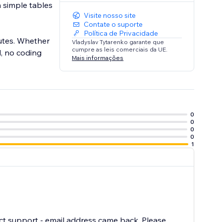
 simple tables
Visite nosso site
Contate o suporte
Política de Privacidade
nutes. Whether
Vladyslav Tytarenko garante que
cumpre as leis comerciais da UE.
d, no coding
Mais informações
0
0
0
0
1
tact support - email address came back. Please