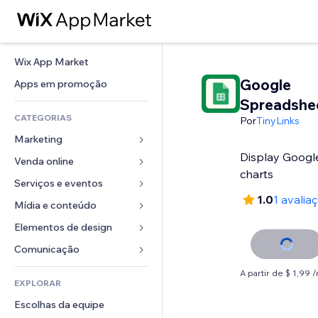
Wix App Market
Google
Apps em promoção
Spreadshe
CATEGORIAS
Por
TinyLinks
Marketing
Display Googl
Venda online
Anúncios
charts
Mobile
Serviços e eventos
Apps para lojas
1.0
1 avalia
Análises
Frete e entrega
Mídia e conteúdo
Hotéis
Redes sociais
Botões de venda
Eventos
Elementos de design
Galeria
SEO
Cursos online
Restaurantes
Músicas
Mapas e navegação
Comunicação 
Engajamento
Impressão sob demanda
Imobiliária
Podcasts
Privacidade e segurança
Formulários
A partir de $ 1,99 
Listas do site
Contabilidade
EXPLORAR
Meus agendamentos
Fotografia
Relógio
Blog
Email
Cupons e fidelidade
Escolhas da equipe
Vídeo
Templates de página
Enquetes