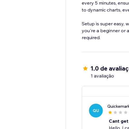
every 5 minutes, ensu
to dynamic charts, ev
Setup is super easy, w
you're a beginner or a
required.
1.0 de avalia
1 avaliação
Quickemark
QU
Cant get 
Hello, I 