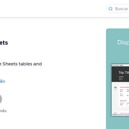
ets
e Sheets tables and
ção
/mês