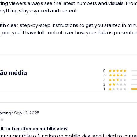
ring viewers always see the latest numbers and visuals. From
erything stays synced and current.
ith clear, step-by-step instructions to get you started in mi
 pro, you’ll have full control over how your data is presente
5
ção média
4
3
2
1
eting
/ Sep 12, 2025
it to function on mobile view
cannot get this to function on mobile view and I tried to con