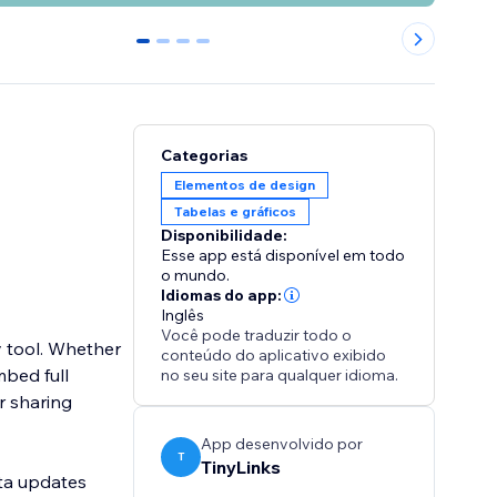
0
1
2
3
Categorias
Elementos de design
Tabelas e gráficos
Disponibilidade:
Esse app está disponível em todo
o mundo.
Idiomas do app:
Inglês
Você pode traduzir todo o
y tool. Whether
conteúdo do aplicativo exibido
mbed full
no seu site para qualquer idioma.
r sharing
App desenvolvido por
T
TinyLinks
ata updates