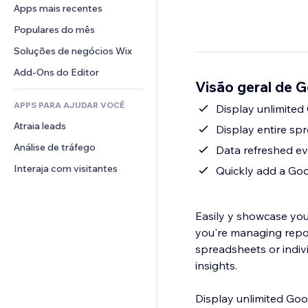
Conversão
Soluções de armazenamento
Apps mais recentes
PDF
Efeitos de imagem
Chat
Dropshipping
Compartilhamento de arquivos
Populares do mês
Botões e menus
Comentários
Preços e assinaturas
Notícias
Banners e selos
Soluções de negócios Wix
Telefone
Financiamento coletivo
Serviços de conteúdo
Calculadoras
Comunidade
Add-Ons do Editor
Alimentos e bebidas
Visão geral de 
Efeitos de texto
Busca
Avaliações e depoimentos
APPS PARA AJUDAR VOCÊ
Previsão do tempo
Display unlimited
CRM
Atraia leads
Tabelas e gráficos
Display entire sp
Análise de tráfego
Data refreshed ev
Interaja com visitantes
Quickly add a Goo
Easily y showcase you
you're managing report
spreadsheets or indivi
insights.
Display unlimited Goog