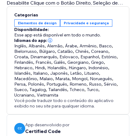
Desabilite Clique com o Botão Direito, Seleção de
Texto, Arrastar Imagem:
Categorias
Fortaleça seus ativos restringindo ações comuns.
Elementos de design
Privacidade e segurança
Disponibilidade:
Guard garante que sua propriedade intelectual
Esse app está disponível em todo o mundo.
permaneça segura e protegida – seu companheiro de
Idiomas do app:
Inglês
,
Albanês
,
Alemão
,
Árabe
,
Armênio
,
Basco
,
segurança digital.
Bielorrusso
,
Búlgaro
,
Catalão
,
Chinês
,
Coreano
,
Croata
,
Dinamarquês
,
Eslovaco
,
Espanhol
,
Estónio
,
Aviso Legal: O aplicativo Guard não garante que os
Finlandês
,
Francês
,
Galês
,
Georgiano
,
Grego
,
Hebraico
,
Hindi
,
Holandês
,
Húngaro
,
Indonésio
,
visitantes do site não consigam copiar o conteúdo do
Islandês
,
Italiano
,
Japonês
,
Letão
,
Lituano
,
site, pois isso é impossível. Implementamos recursos
Macedônio
,
Malaio
,
Marata
,
Mongol
,
Norueguês
,
para reduzir a chance e dificultar que outras pessoas
Persa
,
Polonês
,
Português
,
Romeno
,
Russo
,
Sérvio
,
Sueco
,
Tagalog
,
Tailandês
,
Tcheco
,
Turco
,
copiem seu conteúdo.
Ucraniano
,
Vietnamita
Você pode traduzir todo o conteúdo do aplicativo
exibido no seu site para qualquer idioma.
App desenvolvido por
CC
Certified Code