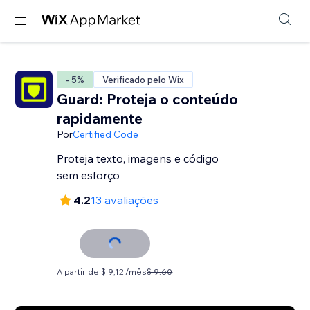
- 5%
Verificado pelo Wix
Guard: Proteja o conteúdo
rapidamente
Por
Certified Code
Proteja texto, imagens e código
sem esforço
4.2
13 avaliações
A partir de $ 9,12 /mês
$ 9.60